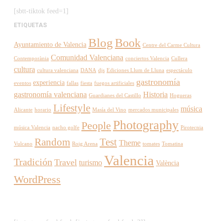
[sbtt-tiktok feed=1]
ETIQUETAS
Blog
Book
Ayuntamiento de Valencia
Centre del Carme Cultura
Comunidad Valenciana
Contemporània
conciertos Valencia
Cullera
cultura
cultura valenciana
DANA
djs
Ediciones Llum de Lluna
espectáculo
gastronomía
experiencia
eventos
fallas
fiesta
fuegos artificiales
gastronomía valenciana
Historia
Guardianes del Castillo
Hogueras
Lifestyle
música
Alicante
horario
Masía del Vino
mercados municipales
Photography
People
música Valencia
nacho golfe
Pirotecnia
Random
Test
Theme
Vulcano
Roig Arena
tomates
Tomatina
Valencia
Tradición
Travel
turismo
València
WordPress