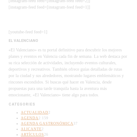
[instagram-feed feed=[instagram-feed feed=2]]
[instagram-feed feed=[instagram-feed feed=1]]
[youtube-feed feed=1]
EL VALENCIANO
«El Valenciano» es tu portal definitivo para descubrir los mejores
planes y eventos en Valencia cada fin de semana. La web destaca por
su rica selección de actividades, incluyendo eventos culturales,
deportivos y recreativos. También ofrece guías detalladas de rutas
por la ciudad y sus alrededores, mostrando lugares emblemáticos y
rincones escondidos. Si buscas qué hacer en Valencia, desde
propuestas para una tarde tranquila hasta la aventura más
emocionante, «El Valenciano» tiene algo para todos.
CATEGORIES
ACTUALIDAD
2
AGENDA
2.159
AGENDA GASTRONÓMICA
37
ALICANTE
2
ARTÍCULOS
26