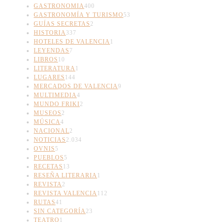
GASTRONOMIA
400
GASTRONOMÍA Y TURISMO
53
GUÍAS SECRETAS
2
HISTORIA
337
HOTELES DE VALENCIA
1
LEYENDAS
7
LIBROS
10
LITERATURA
1
LUGARES
144
MERCADOS DE VALENCIA
9
MULTIMEDIA
4
MUNDO FRIKI
2
MUSEOS
2
MÚSICA
4
NACIONAL
2
NOTICIAS
2.034
OVNIS
5
PUEBLOS
5
RECETAS
13
RESEÑA LITERARIA
1
REVISTA
2
REVISTA VALENCIA
112
RUTAS
41
SIN CATEGORÍA
23
TEATRO
1