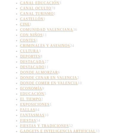
CANAL EDUCACIÓN
3
CANAL OCULTO
78
CANAL TURISMO
1
CASTELLÓN
1
CINE
1
COMUNIDAD VALENCIANA
36
CON NIÑOS
11
CONTES
1
CRIMINALES Y ASESINOS
24
CULTURA
3
DEPORTES
8
DESTACADA
27
DESTACADO
11
DONDE ALMORZAR
6
DONDE CENAR EN VALENCIA
2
DONDE COMER EN VALENCIA
10
ECONOMÍA
9
EDUCACIÓN
5
EL TIEMPO
2
EXPOSICIONES
1
FALLAS
84
FANTASMAS
10
FIESTAS
54
FIESTAS Y TRADICIONES
52
GADGETS E INTELIGENCIA ARTIFICIAL
33