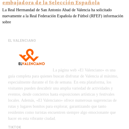
embajadora de la Selección Española
La Real Hermandad de San Antonio Abad de Valencia ha solicitado
nuevamente a la Real Federación Española de Fútbol (RFEF) información
sobre
EL VALENCIANO
La página web «El Valenciano» es una
guía completa para quienes buscan disfrutar de Valencia al máximo,
especialmente durante el fin de semana. En esta plataforma, los
visitantes pueden descubrir una amplia variedad de actividades y
eventos, desde conciertos hasta exposiciones artísticas y festivales
locales. Además, «El Valenciano» ofrece numerosas sugerencias de
rutas y lugares bonitos para explorar, garantizando que tanto
residentes como turistas encuentren siempre algo emocionante que
hacer en esta vibrante ciudad.
TIKTOK