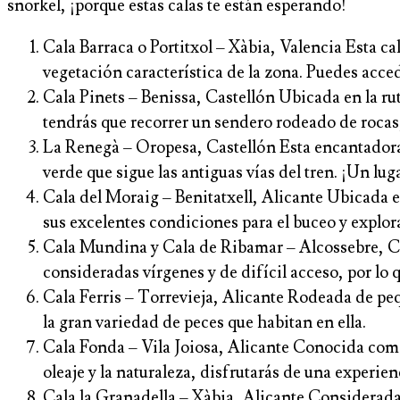
snorkel, ¡porque estas calas te están esperando!
Cala Barraca o Portitxol – Xàbia, Valencia Esta ca
vegetación característica de la zona. Puedes accede
Cala Pinets – Benissa, Castellón Ubicada en la rut
tendrás que recorrer un sendero rodeado de rocas, 
La Renegà – Oropesa, Castellón Esta encantadora ca
verde que sigue las antiguas vías del tren. ¡Un lug
Cala del Moraig – Benitatxell, Alicante Ubicada e
sus excelentes condiciones para el buceo y explora
Cala Mundina y Cala de Ribamar – Alcossebre, Cas
consideradas vírgenes y de difícil acceso, por l
Cala Ferris – Torrevieja, Alicante Rodeada de peq
la gran variedad de peces que habitan en ella.
Cala Fonda – Vila Joiosa, Alicante Conocida como 
oleaje y la naturaleza, disfrutarás de una experien
Cala la Granadella – Xàbia, Alicante Considerada 