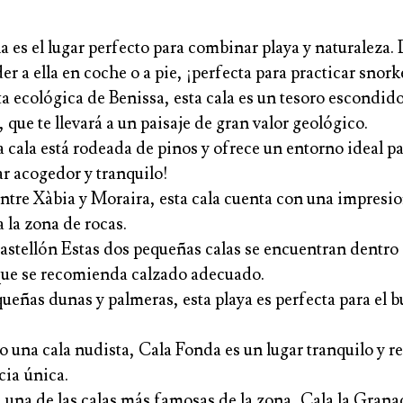
la es el lugar perfecto para combinar playa y naturaleza. 
r a ella en coche o a pie, ¡perfecta para practicar snork
a ecológica de Benissa, esta cala es un tesoro escondido
que te llevará a un paisaje de gran valor geológico.
la está rodeada de pinos y ofrece un entorno ideal para 
ar acogedor y tranquilo!
ntre Xàbia y Moraira, esta cala cuenta con una impresio
 la zona de rocas.
tellón Estas dos pequeñas calas se encuentran dentro de
o que se recomienda calzado adecuado.
ueñas dunas y palmeras, esta playa es perfecta para el 
una cala nudista, Cala Fonda es un lugar tranquilo y rem
cia única.
una de las calas más famosas de la zona, Cala la Granade