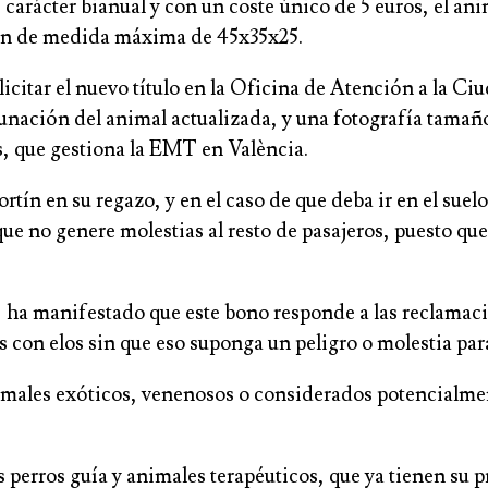
 carácter bianual y con un coste único de 5 euros, el anim
ortín de medida máxima de 45x35x25.
 solicitar el nuevo título en la Oficina de Atención a l
cunación del animal actualizada, y una fotografía tamañ
es, que gestiona la EMT en València.
rtín en su regazo, y en el caso de que deba ir en el suelo
e no genere molestias al resto de pasajeros, puesto qu
 ha manifestado que este bono responde a las reclamaci
 con elos sin que eso suponga un peligro o molestia para
imales exóticos, venenosos o considerados potencialmen
erros guía y animales terapéuticos, que ya tienen su p