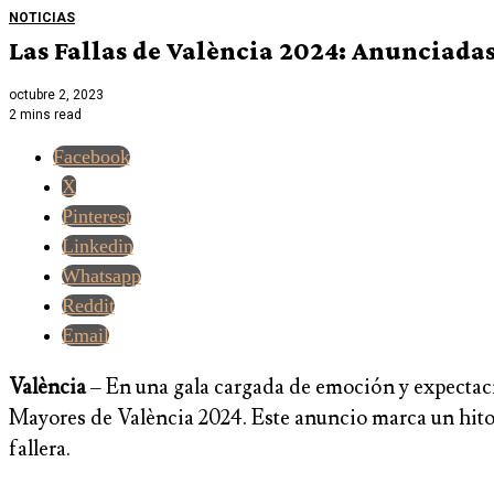
NOTICIAS
Las Fallas de València 2024: Anunciadas
octubre 2, 2023
2 mins read
Facebook
X
Pinterest
Linkedin
Whatsapp
Reddit
Email
València
– En una gala cargada de emoción y expectació
Mayores de València 2024. Este anuncio marca un hito 
fallera.