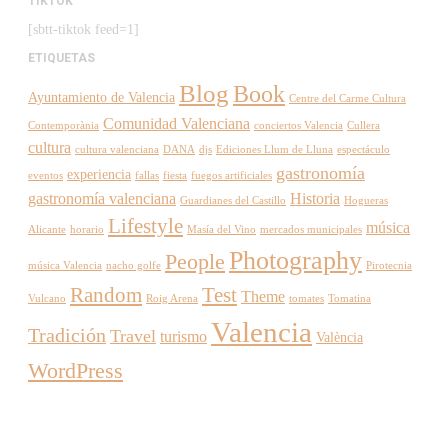
TIKTOK
[sbtt-tiktok feed=1]
ETIQUETAS
Blog
Book
Ayuntamiento de Valencia
Centre del Carme Cultura
Comunidad Valenciana
Contemporània
conciertos Valencia
Cullera
cultura
cultura valenciana
DANA
djs
Ediciones Llum de Lluna
espectáculo
gastronomía
experiencia
eventos
fallas
fiesta
fuegos artificiales
gastronomía valenciana
Historia
Guardianes del Castillo
Hogueras
Lifestyle
música
Alicante
horario
Masía del Vino
mercados municipales
Photography
People
música Valencia
nacho golfe
Pirotecnia
Random
Test
Theme
Vulcano
Roig Arena
tomates
Tomatina
Valencia
Tradición
Travel
turismo
València
WordPress