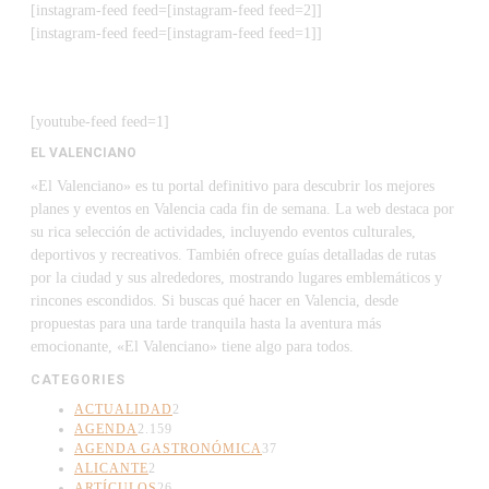
[instagram-feed feed=[instagram-feed feed=2]]
[instagram-feed feed=[instagram-feed feed=1]]
[youtube-feed feed=1]
EL VALENCIANO
«El Valenciano» es tu portal definitivo para descubrir los mejores
planes y eventos en Valencia cada fin de semana. La web destaca por
su rica selección de actividades, incluyendo eventos culturales,
deportivos y recreativos. También ofrece guías detalladas de rutas
por la ciudad y sus alrededores, mostrando lugares emblemáticos y
rincones escondidos. Si buscas qué hacer en Valencia, desde
propuestas para una tarde tranquila hasta la aventura más
emocionante, «El Valenciano» tiene algo para todos.
CATEGORIES
ACTUALIDAD
2
AGENDA
2.159
AGENDA GASTRONÓMICA
37
ALICANTE
2
ARTÍCULOS
26