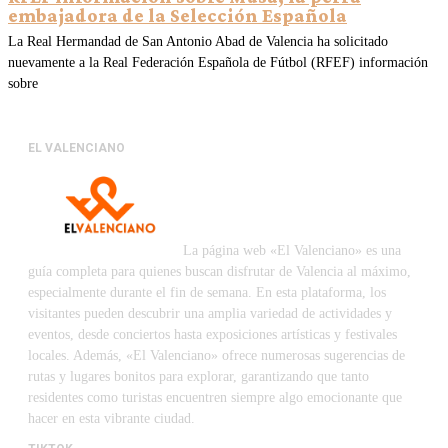
embajadora de la Selección Española
La Real Hermandad de San Antonio Abad de Valencia ha solicitado
nuevamente a la Real Federación Española de Fútbol (RFEF) información
sobre
EL VALENCIANO
La página web «El Valenciano» es una
guía completa para quienes buscan disfrutar de Valencia al máximo,
especialmente durante el fin de semana. En esta plataforma, los
visitantes pueden descubrir una amplia variedad de actividades y
eventos, desde conciertos hasta exposiciones artísticas y festivales
locales. Además, «El Valenciano» ofrece numerosas sugerencias de
rutas y lugares bonitos para explorar, garantizando que tanto
residentes como turistas encuentren siempre algo emocionante que
hacer en esta vibrante ciudad.