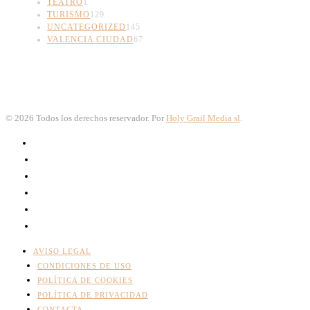
TEATRO
1
TURISMO
129
UNCATEGORIZED
145
VALENCIA CIUDAD
67
©
2026
Todos los derechos reservador. Por
Holy Grail Media sl
.
AVISO LEGAL
CONDICIONES DE USO
POLÍTICA DE COOKIES
POLÍTICA DE PRIVACIDAD
CONTACTA