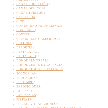
CANAL EDUCACIÓN
3
CANAL OCULTO
78
CANAL TURISMO
1
CASTELLÓN
1
CINE
1
COMUNIDAD VALENCIANA
36
CON NIÑOS
11
CONTES
1
CRIMINALES Y ASESINOS
24
CULTURA
3
DEPORTES
8
DESTACADA
27
DESTACADO
11
DONDE ALMORZAR
6
DONDE CENAR EN VALENCIA
2
DONDE COMER EN VALENCIA
10
ECONOMÍA
9
EDUCACIÓN
5
EL TIEMPO
2
EXPOSICIONES
1
FALLAS
84
FANTASMAS
10
FIESTAS
54
FIESTAS Y TRADICIONES
52