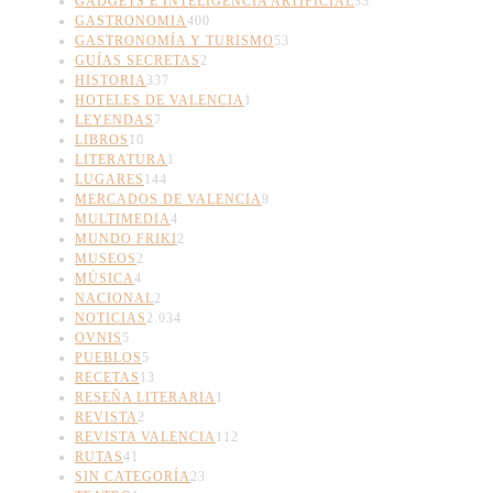
GADGETS E INTELIGENCIA ARTIFICIAL
33
GASTRONOMIA
400
GASTRONOMÍA Y TURISMO
53
GUÍAS SECRETAS
2
HISTORIA
337
HOTELES DE VALENCIA
1
LEYENDAS
7
LIBROS
10
LITERATURA
1
LUGARES
144
MERCADOS DE VALENCIA
9
MULTIMEDIA
4
MUNDO FRIKI
2
MUSEOS
2
MÚSICA
4
NACIONAL
2
NOTICIAS
2.034
OVNIS
5
PUEBLOS
5
RECETAS
13
RESEÑA LITERARIA
1
REVISTA
2
REVISTA VALENCIA
112
RUTAS
41
SIN CATEGORÍA
23