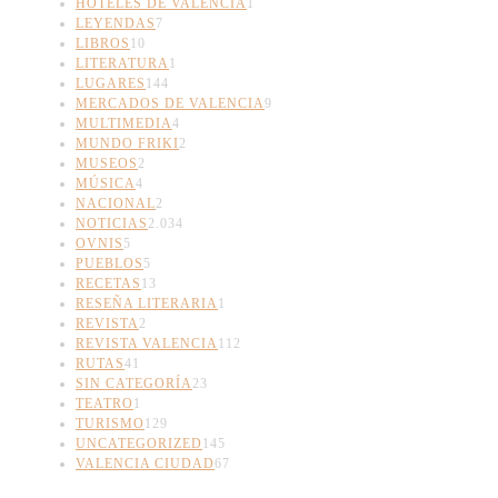
HOTELES DE VALENCIA
1
LEYENDAS
7
LIBROS
10
LITERATURA
1
LUGARES
144
MERCADOS DE VALENCIA
9
MULTIMEDIA
4
MUNDO FRIKI
2
MUSEOS
2
MÚSICA
4
NACIONAL
2
NOTICIAS
2.034
OVNIS
5
PUEBLOS
5
RECETAS
13
RESEÑA LITERARIA
1
REVISTA
2
REVISTA VALENCIA
112
RUTAS
41
SIN CATEGORÍA
23
TEATRO
1
TURISMO
129
UNCATEGORIZED
145
VALENCIA CIUDAD
67