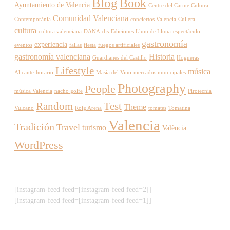
Blog
Book
Ayuntamiento de Valencia
Centre del Carme Cultura
Comunidad Valenciana
Contemporània
conciertos Valencia
Cullera
cultura
cultura valenciana
DANA
djs
Ediciones Llum de Lluna
espectáculo
gastronomía
experiencia
eventos
fallas
fiesta
fuegos artificiales
gastronomía valenciana
Historia
Guardianes del Castillo
Hogueras
Lifestyle
música
Alicante
horario
Masía del Vino
mercados municipales
Photography
People
música Valencia
nacho golfe
Pirotecnia
Random
Test
Theme
Vulcano
Roig Arena
tomates
Tomatina
Valencia
Tradición
Travel
turismo
València
WordPress
[instagram-feed feed=[instagram-feed feed=2]]
[instagram-feed feed=[instagram-feed feed=1]]