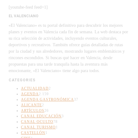
[youtube-feed feed=1]
EL VALENCIANO
«El Valenciano» es tu portal definitivo para descubrir los mejores
planes y eventos en Valencia cada fin de semana. La web destaca por
su rica selección de actividades, incluyendo eventos culturales,
deportivos y recreativos. También ofrece guías detalladas de rutas
por la ciudad y sus alrededores, mostrando lugares emblemáticos y
rincones escondidos. Si buscas qué hacer en Valencia, desde
propuestas para una tarde tranquila hasta la aventura más
emocionante, «El Valenciano» tiene algo para todos.
CATEGORIES
ACTUALIDAD
2
AGENDA
2.159
AGENDA GASTRONÓMICA
37
ALICANTE
2
ARTÍCULOS
26
CANAL EDUCACIÓN
3
CANAL OCULTO
78
CANAL TURISMO
1
CASTELLÓN
1