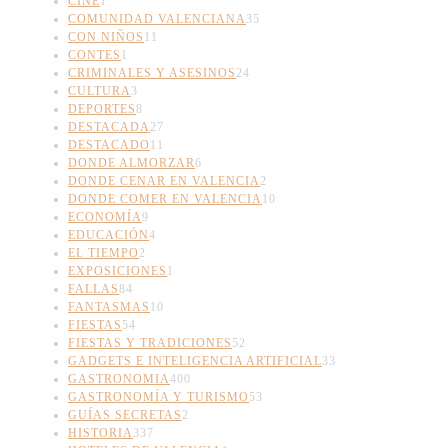
CINE
1
COMUNIDAD VALENCIANA
35
CON NIÑOS
11
CONTES
1
CRIMINALES Y ASESINOS
24
CULTURA
3
DEPORTES
8
DESTACADA
27
DESTACADO
11
DONDE ALMORZAR
6
DONDE CENAR EN VALENCIA
2
DONDE COMER EN VALENCIA
10
ECONOMÍA
9
EDUCACIÓN
4
EL TIEMPO
2
EXPOSICIONES
1
FALLAS
84
FANTASMAS
10
FIESTAS
54
FIESTAS Y TRADICIONES
52
GADGETS E INTELIGENCIA ARTIFICIAL
33
GASTRONOMIA
400
GASTRONOMÍA Y TURISMO
53
GUÍAS SECRETAS
2
HISTORIA
337