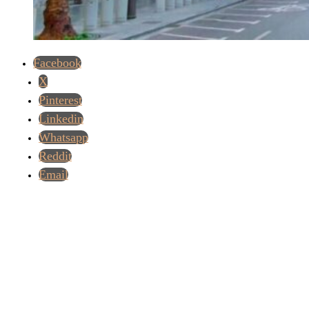
Facebook
X
Pinterest
Linkedin
Whatsapp
Reddit
Email