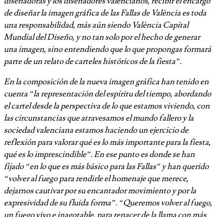
diseñadoras y los diseñadores valencianos, recibir el encargo
de diseñar la imagen gráfica de las Fallas de València es toda
una responsabilidad, más aún siendo València Capital
Mundial del Diseño, y no tan solo por el hecho de generar
una imagen, sino entendiendo que lo que propongas formará
parte de un relato de carteles históricos de la fiesta”.
En la composición de la nueva imagen gráfica han tenido en
cuenta “la representación del espíritu del tiempo, abordando
el cartel desde la perspectiva de lo que estamos viviendo, con
las circunstancias que atravesamos el mundo fallero y la
sociedad valenciana estamos haciendo un ejercicio de
reflexión para valorar qué es lo más importante para la fiesta,
qué es lo imprescindible”. En ese punto es donde se han
fijado “en lo que es más básico para las Fallas” y han querido
“volver al fuego para rendirle el homenaje que merece,
dejarnos cautivar por su encantador movimiento y por la
expresividad de su fluida forma”. “Queremos volver al fuego,
un fuego vivo e inagotable, para renacer de la llama con más