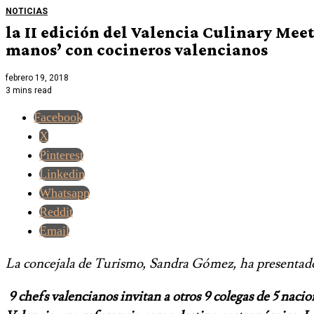
NOTICIAS
la II edición del Valencia Culinary Mee
manos’ con cocineros valencianos
febrero 19, 2018
3 mins read
Facebook
X
Pinterest
Linkedin
Whatsapp
Reddit
Email
La concejala de Turismo, Sandra Gómez, ha presentado l
9 chefs valencianos invitan a otros 9 colegas de 5 naci