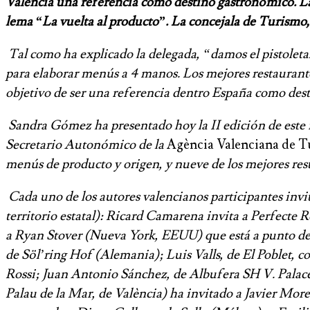
Valencia una referencia como destino gastronómico. La 
lema “La vuelta al producto”. La concejala de Turismo,
Tal como ha explicado la delegada, “damos el pistoletaz
para elaborar menús a 4 manos. Los mejores restaurantes
objetivo de ser una referencia dentro España como des
Sandra Gómez ha presentado hoy la II edición de este f
Secretario Autonómico de la
Agència Valenciana de T
menús de producto y origen, y nueve de los mejores res
Cada uno de los autores valencianos participantes invit
territorio estatal): Ricard Camarena invita a Perfecte
a Ryan Stover (Nueva York, EEUU) que está a punto de
de Söl’ring Hof (Alemania); Luis Valls, de El Poblet, c
Rossi; Juan Antonio Sánchez, de Albufera SH V. Palace
Palau de la Mar, de València) ha invitado a Javier Mo