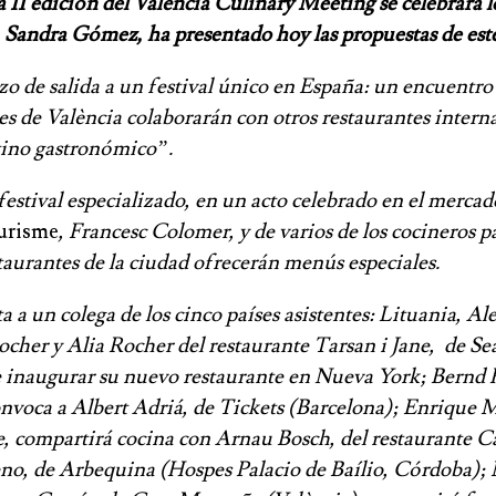
II edición del València Culinary Meeting se celebrará lo
 Sandra Gómez, ha presentado hoy las propuestas de este
o de salida a un festival único en España: un encuentro d
 de València colaborarán con otros restaurantes internac
tino gastronómico”.
estival especializado, en un acto celebrado en el mercad
urisme
, Francesc Colomer, y de varios de los cocineros pa
taurantes de la ciudad ofrecerán menús especiales.
a a un colega de los cinco países asistentes: Lituania, A
 Rocher y Alia Rocher del restaurante Tarsan i Jane, de
 inaugurar su nuevo restaurante en Nueva York; Bernd K
onvoca a Albert Adriá, de Tickets (Barcelona); Enrique M
, compartirá cocina con Arnau Bosch, del restaurante C
reno, de Arbequina (Hospes Palacio de Baílio, Córdoba)