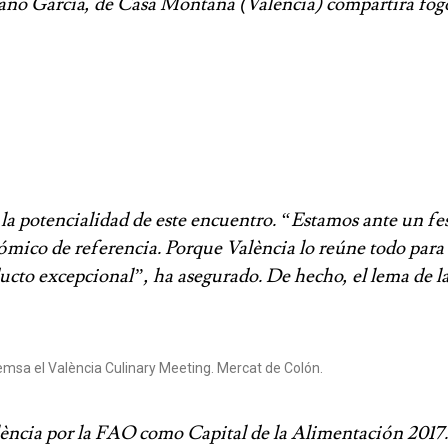
ano García, de Casa Montaña (València) compartirá fogo
a potencialidad de este encuentro. “Estamos ante un fes
nómico de referencia. Porque València lo reúne todo para
ucto excepcional”, ha asegurado. De hecho, el lema de la
msa el València Culinary Meeting. Mercat de Colón.
ncia por la FAO como Capital de la Alimentación 2017. 