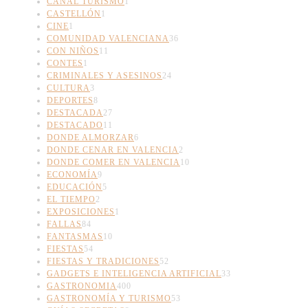
CANAL TURISMO
1
CASTELLÓN
1
CINE
1
COMUNIDAD VALENCIANA
36
CON NIÑOS
11
CONTES
1
CRIMINALES Y ASESINOS
24
CULTURA
3
DEPORTES
8
DESTACADA
27
DESTACADO
11
DONDE ALMORZAR
6
DONDE CENAR EN VALENCIA
2
DONDE COMER EN VALENCIA
10
ECONOMÍA
9
EDUCACIÓN
5
EL TIEMPO
2
EXPOSICIONES
1
FALLAS
84
FANTASMAS
10
FIESTAS
54
FIESTAS Y TRADICIONES
52
GADGETS E INTELIGENCIA ARTIFICIAL
33
GASTRONOMIA
400
GASTRONOMÍA Y TURISMO
53