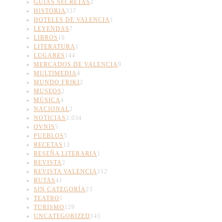
GUÍAS SECRETAS
2
HISTORIA
337
HOTELES DE VALENCIA
1
LEYENDAS
7
LIBROS
10
LITERATURA
1
LUGARES
144
MERCADOS DE VALENCIA
9
MULTIMEDIA
4
MUNDO FRIKI
2
MUSEOS
2
MÚSICA
4
NACIONAL
2
NOTICIAS
2.034
OVNIS
5
PUEBLOS
5
RECETAS
13
RESEÑA LITERARIA
1
REVISTA
2
REVISTA VALENCIA
112
RUTAS
41
SIN CATEGORÍA
23
TEATRO
1
TURISMO
129
UNCATEGORIZED
145