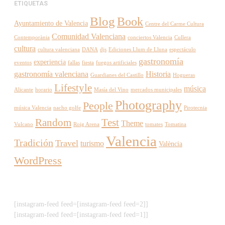
ETIQUETAS
Blog
Book
Ayuntamiento de Valencia
Centre del Carme Cultura
Comunidad Valenciana
Contemporània
conciertos Valencia
Cullera
cultura
cultura valenciana
DANA
djs
Ediciones Llum de Lluna
espectáculo
gastronomía
experiencia
eventos
fallas
fiesta
fuegos artificiales
gastronomía valenciana
Historia
Guardianes del Castillo
Hogueras
Lifestyle
música
Alicante
horario
Masía del Vino
mercados municipales
Photography
People
música Valencia
nacho golfe
Pirotecnia
Random
Test
Theme
Vulcano
Roig Arena
tomates
Tomatina
Valencia
Tradición
Travel
turismo
València
WordPress
[instagram-feed feed=[instagram-feed feed=2]]
[instagram-feed feed=[instagram-feed feed=1]]