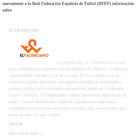
nuevamente a la Real Federación Española de Fútbol (RFEF) información
sobre
EL VALENCIANO
La página web «El Valenciano» es una
guía completa para quienes buscan disfrutar de Valencia al máximo,
especialmente durante el fin de semana. En esta plataforma, los
visitantes pueden descubrir una amplia variedad de actividades y
eventos, desde conciertos hasta exposiciones artísticas y festivales
locales. Además, «El Valenciano» ofrece numerosas sugerencias de
rutas y lugares bonitos para explorar, garantizando que tanto
residentes como turistas encuentren siempre algo emocionante que
hacer en esta vibrante ciudad.
TIKTOK
[sbtt-tiktok feed=1]