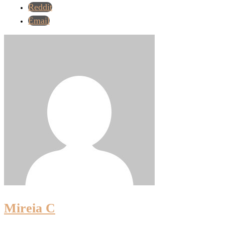
Reddit
Email
Mireia C