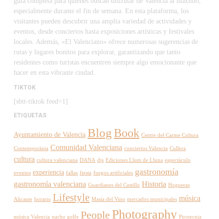
guía completa para quienes buscan disfrutar de Valencia al máximo,
especialmente durante el fin de semana. En esta plataforma, los
visitantes pueden descubrir una amplia variedad de actividades y
eventos, desde conciertos hasta exposiciones artísticas y festivales
locales. Además, «El Valenciano» ofrece numerosas sugerencias de
rutas y lugares bonitos para explorar, garantizando que tanto
residentes como turistas encuentren siempre algo emocionante que
hacer en esta vibrante ciudad.
TIKTOK
[sbtt-tiktok feed=1]
ETIQUETAS
Blog
Book
Ayuntamiento de Valencia
Centre del Carme Cultura
Comunidad Valenciana
Contemporània
conciertos Valencia
Cullera
cultura
cultura valenciana
DANA
djs
Ediciones Llum de Lluna
espectáculo
gastronomía
experiencia
eventos
fallas
fiesta
fuegos artificiales
gastronomía valenciana
Historia
Guardianes del Castillo
Hogueras
Lifestyle
música
Alicante
horario
Masía del Vino
mercados municipales
Photography
People
música Valencia
nacho golfe
Pirotecnia