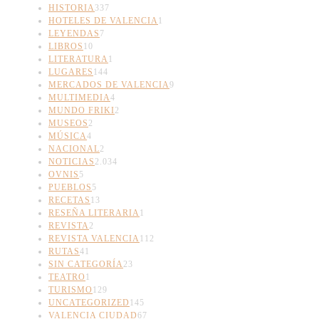
HISTORIA
337
HOTELES DE VALENCIA
1
LEYENDAS
7
LIBROS
10
LITERATURA
1
LUGARES
144
MERCADOS DE VALENCIA
9
MULTIMEDIA
4
MUNDO FRIKI
2
MUSEOS
2
MÚSICA
4
NACIONAL
2
NOTICIAS
2.034
OVNIS
5
PUEBLOS
5
RECETAS
13
RESEÑA LITERARIA
1
REVISTA
2
REVISTA VALENCIA
112
RUTAS
41
SIN CATEGORÍA
23
TEATRO
1
TURISMO
129
UNCATEGORIZED
145
VALENCIA CIUDAD
67