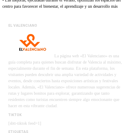
• Las mejoras, ejecutadas durante el verano, optimizan los espacios del
centro para favorecer el bienestar, el aprendizaje y un desarrollo más
EL VALENCIANO
La página web «El Valenciano» es una
guía completa para quienes buscan disfrutar de Valencia al máximo,
especialmente durante el fin de semana. En esta plataforma, los
visitantes pueden descubrir una amplia variedad de actividades y
eventos, desde conciertos hasta exposiciones artísticas y festivales
locales. Además, «El Valenciano» ofrece numerosas sugerencias de
rutas y lugares bonitos para explorar, garantizando que tanto
residentes como turistas encuentren siempre algo emocionante que
hacer en esta vibrante ciudad.
TIKTOK
[sbtt-tiktok feed=1]
ETIQUETAS