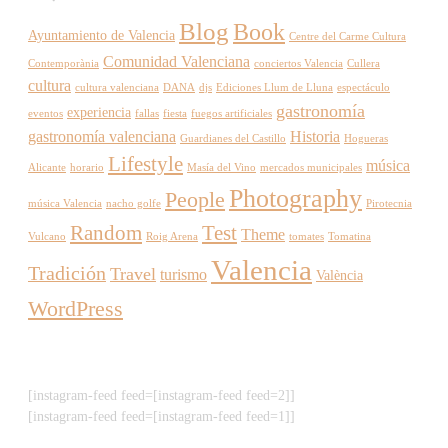
Blog
Book
Ayuntamiento de Valencia
Centre del Carme Cultura
Comunidad Valenciana
Contemporània
conciertos Valencia
Cullera
cultura
cultura valenciana
DANA
djs
Ediciones Llum de Lluna
espectáculo
gastronomía
experiencia
eventos
fallas
fiesta
fuegos artificiales
gastronomía valenciana
Historia
Guardianes del Castillo
Hogueras
Lifestyle
música
Alicante
horario
Masía del Vino
mercados municipales
Photography
People
música Valencia
nacho golfe
Pirotecnia
Random
Test
Theme
Vulcano
Roig Arena
tomates
Tomatina
Valencia
Tradición
Travel
turismo
València
WordPress
[instagram-feed feed=[instagram-feed feed=2]]
[instagram-feed feed=[instagram-feed feed=1]]