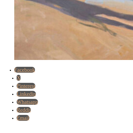
Facebook
X
Pinterest
Linkedin
Whatsapp
Reddit
Email