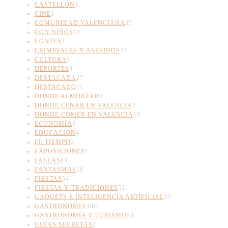
CASTELLÓN
1
CINE
1
COMUNIDAD VALENCIANA
35
CON NIÑOS
11
CONTES
1
CRIMINALES Y ASESINOS
24
CULTURA
3
DEPORTES
8
DESTACADA
27
DESTACADO
11
DONDE ALMORZAR
6
DONDE CENAR EN VALENCIA
2
DONDE COMER EN VALENCIA
10
ECONOMÍA
9
EDUCACIÓN
4
EL TIEMPO
2
EXPOSICIONES
1
FALLAS
84
FANTASMAS
10
FIESTAS
54
FIESTAS Y TRADICIONES
52
GADGETS E INTELIGENCIA ARTIFICIAL
33
GASTRONOMIA
400
GASTRONOMÍA Y TURISMO
53
GUÍAS SECRETAS
2