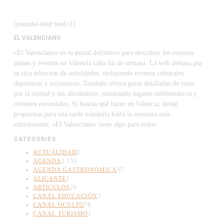
[youtube-feed feed=1]
EL VALENCIANO
«El Valenciano» es tu portal definitivo para descubrir los mejores
planes y eventos en Valencia cada fin de semana. La web destaca por
su rica selección de actividades, incluyendo eventos culturales,
deportivos y recreativos. También ofrece guías detalladas de rutas
por la ciudad y sus alrededores, mostrando lugares emblemáticos y
rincones escondidos. Si buscas qué hacer en Valencia, desde
propuestas para una tarde tranquila hasta la aventura más
emocionante, «El Valenciano» tiene algo para todos.
CATEGORIES
ACTUALIDAD
2
AGENDA
2.159
AGENDA GASTRONÓMICA
37
ALICANTE
2
ARTÍCULOS
26
CANAL EDUCACIÓN
3
CANAL OCULTO
78
CANAL TURISMO
1