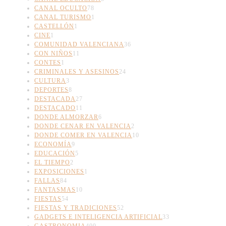
CANAL OCULTO
78
CANAL TURISMO
1
CASTELLÓN
1
CINE
1
COMUNIDAD VALENCIANA
36
CON NIÑOS
11
CONTES
1
CRIMINALES Y ASESINOS
24
CULTURA
3
DEPORTES
8
DESTACADA
27
DESTACADO
11
DONDE ALMORZAR
6
DONDE CENAR EN VALENCIA
2
DONDE COMER EN VALENCIA
10
ECONOMÍA
9
EDUCACIÓN
5
EL TIEMPO
2
EXPOSICIONES
1
FALLAS
84
FANTASMAS
10
FIESTAS
54
FIESTAS Y TRADICIONES
52
GADGETS E INTELIGENCIA ARTIFICIAL
33
GASTRONOMIA
400