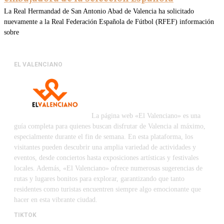
La Real Hermandad de San Antonio Abad de Valencia ha solicitado
nuevamente a la Real Federación Española de Fútbol (RFEF) información
sobre
EL VALENCIANO
La página web «El Valenciano» es una
guía completa para quienes buscan disfrutar de Valencia al máximo,
especialmente durante el fin de semana. En esta plataforma, los
visitantes pueden descubrir una amplia variedad de actividades y
eventos, desde conciertos hasta exposiciones artísticas y festivales
locales. Además, «El Valenciano» ofrece numerosas sugerencias de
rutas y lugares bonitos para explorar, garantizando que tanto
residentes como turistas encuentren siempre algo emocionante que
hacer en esta vibrante ciudad.
TIKTOK