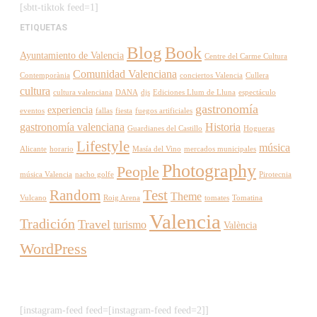
[sbtt-tiktok feed=1]
ETIQUETAS
Blog
Book
Ayuntamiento de Valencia
Centre del Carme Cultura
Comunidad Valenciana
Contemporània
conciertos Valencia
Cullera
cultura
cultura valenciana
DANA
djs
Ediciones Llum de Lluna
espectáculo
gastronomía
experiencia
eventos
fallas
fiesta
fuegos artificiales
gastronomía valenciana
Historia
Guardianes del Castillo
Hogueras
Lifestyle
música
Alicante
horario
Masía del Vino
mercados municipales
Photography
People
música Valencia
nacho golfe
Pirotecnia
Random
Test
Theme
Vulcano
Roig Arena
tomates
Tomatina
Valencia
Tradición
Travel
turismo
València
WordPress
[instagram-feed feed=[instagram-feed feed=2]]