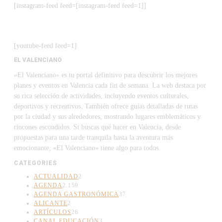
[instagram-feed feed=[instagram-feed feed=1]]
[youtube-feed feed=1]
EL VALENCIANO
«El Valenciano» es tu portal definitivo para descubrir los mejores
planes y eventos en Valencia cada fin de semana. La web destaca por
su rica selección de actividades, incluyendo eventos culturales,
deportivos y recreativos. También ofrece guías detalladas de rutas
por la ciudad y sus alrededores, mostrando lugares emblemáticos y
rincones escondidos. Si buscas qué hacer en Valencia, desde
propuestas para una tarde tranquila hasta la aventura más
emocionante, «El Valenciano» tiene algo para todos.
CATEGORIES
ACTUALIDAD
2
AGENDA
2.159
AGENDA GASTRONÓMICA
37
ALICANTE
2
ARTÍCULOS
26
CANAL EDUCACIÓN
3