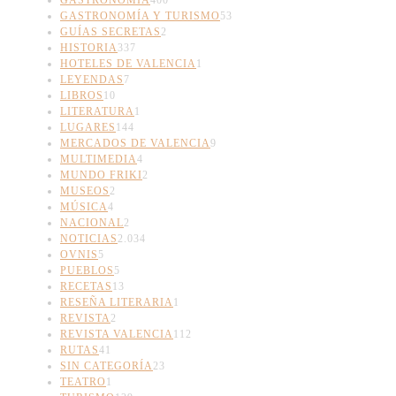
GASTRONOMÍA Y TURISMO
53
GUÍAS SECRETAS
2
HISTORIA
337
HOTELES DE VALENCIA
1
LEYENDAS
7
LIBROS
10
LITERATURA
1
LUGARES
144
MERCADOS DE VALENCIA
9
MULTIMEDIA
4
MUNDO FRIKI
2
MUSEOS
2
MÚSICA
4
NACIONAL
2
NOTICIAS
2.034
OVNIS
5
PUEBLOS
5
RECETAS
13
RESEÑA LITERARIA
1
REVISTA
2
REVISTA VALENCIA
112
RUTAS
41
SIN CATEGORÍA
23
TEATRO
1