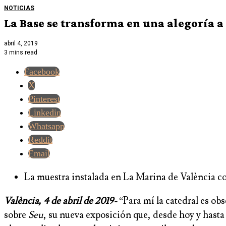
NOTICIAS
La Base se transforma en una alegoría a
abril 4, 2019
3 mins read
Facebook
X
Pinterest
Linkedin
Whatsapp
Reddit
Email
La muestra instalada en La Marina de València con
València, 4 de abril de 2019-
“Para mí la catedral es ob
sobre
Seu
, su nueva exposición que, desde hoy y hast