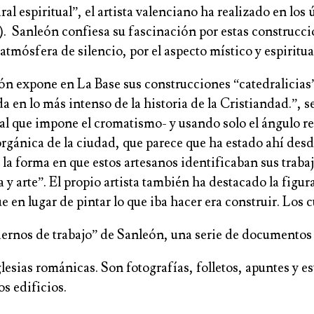
dral espiritual”, el artista valenciano ha realizado en l
. Sanleón confiesa su fascinación por estas construccio
tmósfera de silencio, por el aspecto místico y espiritual
eón expone en La Base sus construcciones “catedralicia
a en lo más intenso de la historia de la Cristiandad.”, 
rial que impone el cromatismo- y usando solo el ángulo r
 orgánica de la ciudad, que parece que ha estado ahí de
 la forma en que estos artesanos identificaban sus traba
y arte”. El propio artista también ha destacado la figur
en lugar de pintar lo que iba hacer era construir. Los c
ernos de trabajo” de Sanleón, una serie de documentos 
lesias románicas. Son fotografías, folletos, apuntes y e
os edificios.