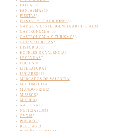
FALLAS
84
FANTASMAS
10
FIESTAS
54
FIESTAS Y TRADICIONES
52
GADGETS E INTELIGENCIA ARTIFICIAL
33
GASTRONOMIA
400
GASTRONOMÍA Y TURISMO
53
GUÍAS SECRETAS
2
HISTORIA
337
HOTELES DE VALENCIA
1
LEYENDAS
7
LIBROS
10
LITERATURA
1
LUGARES
144
MERCADOS DE VALENCIA
9
MULTIMEDIA
4
MUNDO FRIKI
2
MUSEOS
2
MÚSICA
4
NACIONAL
2
NOTICIAS
2.034
OVNIS
5
PUEBLOS
5
RECETAS
13