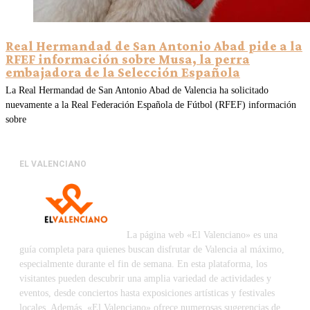
Real Hermandad de San Antonio Abad pide a la
RFEF información sobre Musa, la perra
embajadora de la Selección Española
La Real Hermandad de San Antonio Abad de Valencia ha solicitado
nuevamente a la Real Federación Española de Fútbol (RFEF) información
sobre
EL VALENCIANO
La página web «El Valenciano» es una
guía completa para quienes buscan disfrutar de Valencia al máximo,
especialmente durante el fin de semana. En esta plataforma, los
visitantes pueden descubrir una amplia variedad de actividades y
eventos, desde conciertos hasta exposiciones artísticas y festivales
locales. Además, «El Valenciano» ofrece numerosas sugerencias de