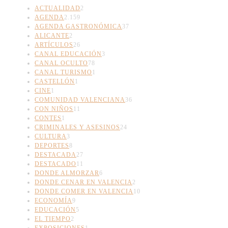
ACTUALIDAD
2
AGENDA
2.159
AGENDA GASTRONÓMICA
37
ALICANTE
2
ARTÍCULOS
26
CANAL EDUCACIÓN
3
CANAL OCULTO
78
CANAL TURISMO
1
CASTELLÓN
1
CINE
1
COMUNIDAD VALENCIANA
36
CON NIÑOS
11
CONTES
1
CRIMINALES Y ASESINOS
24
CULTURA
3
DEPORTES
8
DESTACADA
27
DESTACADO
11
DONDE ALMORZAR
6
DONDE CENAR EN VALENCIA
2
DONDE COMER EN VALENCIA
10
ECONOMÍA
9
EDUCACIÓN
5
EL TIEMPO
2
EXPOSICIONES
1