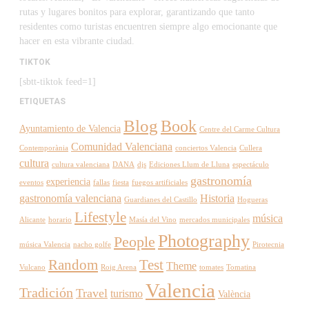
rutas y lugares bonitos para explorar, garantizando que tanto
residentes como turistas encuentren siempre algo emocionante que
hacer en esta vibrante ciudad.
TIKTOK
[sbtt-tiktok feed=1]
ETIQUETAS
Blog
Book
Ayuntamiento de Valencia
Centre del Carme Cultura
Comunidad Valenciana
Contemporània
conciertos Valencia
Cullera
cultura
cultura valenciana
DANA
djs
Ediciones Llum de Lluna
espectáculo
gastronomía
experiencia
eventos
fallas
fiesta
fuegos artificiales
gastronomía valenciana
Historia
Guardianes del Castillo
Hogueras
Lifestyle
música
Alicante
horario
Masía del Vino
mercados municipales
Photography
People
música Valencia
nacho golfe
Pirotecnia
Random
Test
Theme
Vulcano
Roig Arena
tomates
Tomatina
Valencia
Tradición
Travel
turismo
València