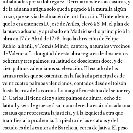
inhabitadas por su lobreguez. Derribárnosle estas casucas, y
de la aduana antigua solo queda pegado á la muralla algún
trozo, que servía de almacén de fortificación. El intendente,
que lo era entonces D. José de Aviles, elevó á S. M. el plan de
la nueva aduana, y aprobado en Madrid se dio principio á la
obra en 17 de Abril de 1758 , bajo la dirección de Felipe
Rubio, albañil, y Tomás Minér, cantero, naturales y vecinos
de Valencia. La longitud de esta obra regia es de doscientos
ochenta y tres palmos: su latitud de doscientos doce, y de
cien palmos valencianos su elevación. El escudo de las
armas reales que se ostentan en la fachada principal es de
veinticuatro palmos valencianos, contados desde el toisón
hasta la cruz de la corona. La magnífica estatua del señor rey
D. Carlos III tiene diez y siete palmos de altura, ocho de
latitud y seis de grueso; á su mano derecha está colocada una
estatua que representa la justicia, y á la izquierda otra que
manifiesta la prudencia. La piedra de las estatuas y del
escudo es de la cantera de Barcheta, cerca de Játiva. El peso