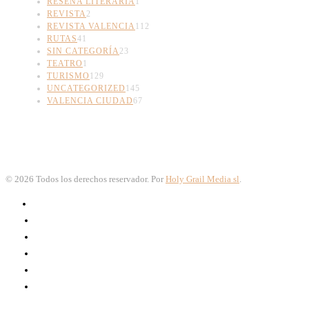
RESEÑA LITERARIA
1
REVISTA
2
REVISTA VALENCIA
112
RUTAS
41
SIN CATEGORÍA
23
TEATRO
1
TURISMO
129
UNCATEGORIZED
145
VALENCIA CIUDAD
67
©
2026
Todos los derechos reservador. Por
Holy Grail Media sl
.