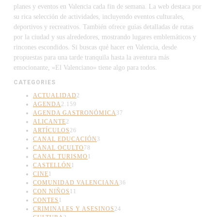
planes y eventos en Valencia cada fin de semana. La web destaca por
su rica selección de actividades, incluyendo eventos culturales,
deportivos y recreativos. También ofrece guías detalladas de rutas
por la ciudad y sus alrededores, mostrando lugares emblemáticos y
rincones escondidos. Si buscas qué hacer en Valencia, desde
propuestas para una tarde tranquila hasta la aventura más
emocionante, «El Valenciano» tiene algo para todos.
CATEGORIES
ACTUALIDAD
2
AGENDA
2.159
AGENDA GASTRONÓMICA
37
ALICANTE
2
ARTÍCULOS
26
CANAL EDUCACIÓN
3
CANAL OCULTO
78
CANAL TURISMO
1
CASTELLÓN
1
CINE
1
COMUNIDAD VALENCIANA
36
CON NIÑOS
11
CONTES
1
CRIMINALES Y ASESINOS
24