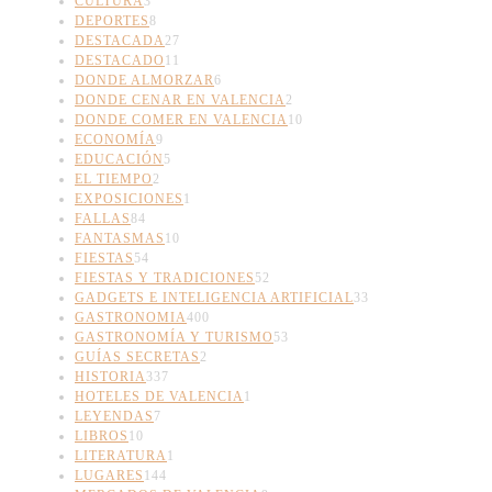
CULTURA
3
DEPORTES
8
DESTACADA
27
DESTACADO
11
DONDE ALMORZAR
6
DONDE CENAR EN VALENCIA
2
DONDE COMER EN VALENCIA
10
ECONOMÍA
9
EDUCACIÓN
5
EL TIEMPO
2
EXPOSICIONES
1
FALLAS
84
FANTASMAS
10
FIESTAS
54
FIESTAS Y TRADICIONES
52
GADGETS E INTELIGENCIA ARTIFICIAL
33
GASTRONOMIA
400
GASTRONOMÍA Y TURISMO
53
GUÍAS SECRETAS
2
HISTORIA
337
HOTELES DE VALENCIA
1
LEYENDAS
7
LIBROS
10
LITERATURA
1
LUGARES
144