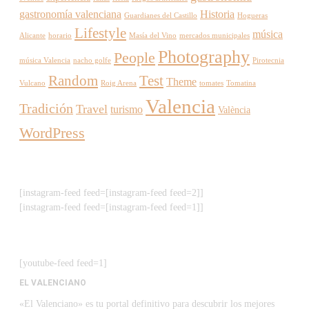
gastronomía valenciana
Historia
Guardianes del Castillo
Hogueras
Lifestyle
música
Alicante
horario
Masía del Vino
mercados municipales
Photography
People
música Valencia
nacho golfe
Pirotecnia
Random
Test
Theme
Vulcano
Roig Arena
tomates
Tomatina
Valencia
Tradición
Travel
turismo
València
WordPress
[instagram-feed feed=[instagram-feed feed=2]]
[instagram-feed feed=[instagram-feed feed=1]]
[youtube-feed feed=1]
EL VALENCIANO
«El Valenciano» es tu portal definitivo para descubrir los mejores