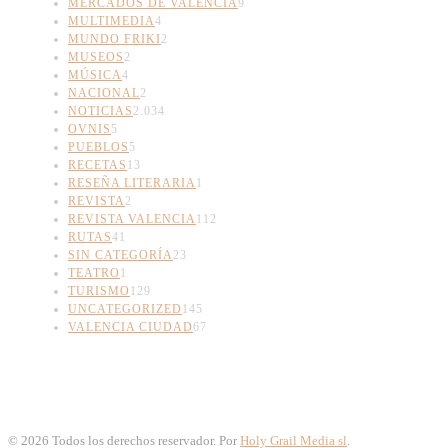
MERCADOS DE VALENCIA
9
MULTIMEDIA
4
MUNDO FRIKI
2
MUSEOS
2
MÚSICA
4
NACIONAL
2
NOTICIAS
2.034
OVNIS
5
PUEBLOS
5
RECETAS
13
RESEÑA LITERARIA
1
REVISTA
2
REVISTA VALENCIA
112
RUTAS
41
SIN CATEGORÍA
23
TEATRO
1
TURISMO
129
UNCATEGORIZED
145
VALENCIA CIUDAD
67
©
2026
Todos los derechos reservador. Por
Holy Grail Media sl
.