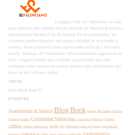
La página web «El Valenciano» es una
guía completa para quienes buscan disfrutar de Valencia al máximo,
especialmente durante el fin de semana. En esta plataforma, los
visitantes pueden descubrir una amplia variedad de actividades y
eventos, desde conciertos hasta exposiciones artísticas y festivales
locales. Además, «El Valenciano» ofrece numerosas sugerencias de
rutas y lugares bonitos para explorar, garantizando que tanto
residentes como turistas encuentren siempre algo emocionante que
hacer en esta vibrante ciudad.
TIKTOK
[sbtt-tiktok feed=1]
ETIQUETAS
Blog
Book
Ayuntamiento de Valencia
Centre del Carme Cultura
Comunidad Valenciana
Contemporània
conciertos Valencia
Cullera
cultura
cultura valenciana
DANA
djs
Ediciones Llum de Lluna
espectáculo
gastronomía
experiencia
eventos
fallas
fiesta
fuegos artificiales