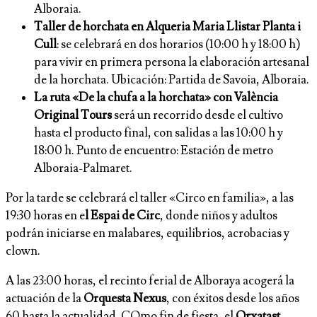
Alboraia.
Taller de horchata en Alqueria Maria Llistar Planta i
Cull
: se celebrará en dos horarios (10:00 h y 18:00 h)
para vivir en primera persona la elaboración artesanal
de la horchata. Ubicación: Partida de Savoia, Alboraia.
La ruta «De la chufa a la horchata» con València
Original Tours
será un recorrido desde el cultivo
hasta el producto final, con salidas a las 10:00 h y
18:00 h. Punto de encuentro: Estación de metro
Alboraia-Palmaret.
Por la tarde se celebrará el taller «Circo en familia», a las
19:30 horas en e
l Espai de Circ
, donde niños y adultos
podrán iniciarse en malabares, equilibrios, acrobacias y
clown.
A las 23:00 horas, el recinto ferial de Alboraya acogerá la
actuación de la
Orquesta Nexus
, con éxitos desde los años
60 hasta la actualidad. COmo fin de fiesta, el
Orxatast