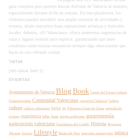
guía completa para quienes buscan disfrutar de Valencia al máximo,
especialmente durante el fin de semana. En esta plataforma, los
visitantes pueden descubrir una amplia variedad de actividades y
eventos, desde conciertos hasta exposiciones artísticas y festivales
locales. Además, «El Valenciano» ofrece numerosas sugerencias de
rutas y lugares bonitos para explorar, garantizando que tanto
residentes como turistas encuentren siempre algo emocionante que
hacer en esta vibrante ciudad.
TIKTOK
[sbtt-tiktok feed=1]
ETIQUETAS
Blog
Book
Ayuntamiento de Valencia
Centre del Carme Cultura
Comunidad Valenciana
Contemporània
conciertos Valencia
Cullera
cultura
cultura valenciana
DANA
djs
Ediciones Llum de Lluna
espectáculo
gastronomía
experiencia
eventos
fallas
fiesta
fuegos artificiales
gastronomía valenciana
Historia
Guardianes del Castillo
Hogueras
Lifestyle
música
Alicante
horario
Masía del Vino
mercados municipales