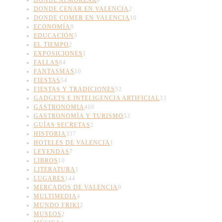
DONDE CENAR EN VALENCIA
2
DONDE COMER EN VALENCIA
10
ECONOMÍA
9
EDUCACIÓN
5
EL TIEMPO
2
EXPOSICIONES
1
FALLAS
84
FANTASMAS
10
FIESTAS
54
FIESTAS Y TRADICIONES
52
GADGETS E INTELIGENCIA ARTIFICIAL
33
GASTRONOMIA
400
GASTRONOMÍA Y TURISMO
53
GUÍAS SECRETAS
2
HISTORIA
337
HOTELES DE VALENCIA
1
LEYENDAS
7
LIBROS
10
LITERATURA
1
LUGARES
144
MERCADOS DE VALENCIA
9
MULTIMEDIA
4
MUNDO FRIKI
2
MUSEOS
2