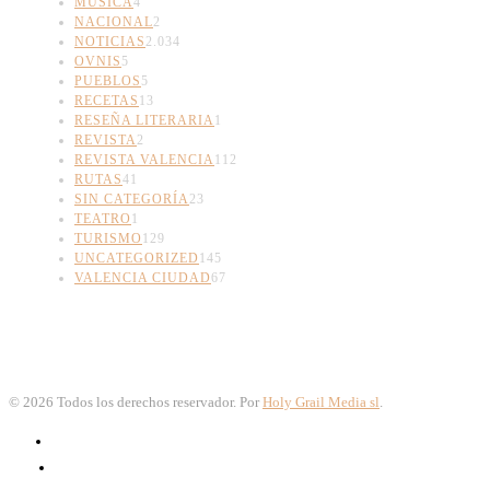
MÚSICA
4
NACIONAL
2
NOTICIAS
2.034
OVNIS
5
PUEBLOS
5
RECETAS
13
RESEÑA LITERARIA
1
REVISTA
2
REVISTA VALENCIA
112
RUTAS
41
SIN CATEGORÍA
23
TEATRO
1
TURISMO
129
UNCATEGORIZED
145
VALENCIA CIUDAD
67
©
2026
Todos los derechos reservador. Por
Holy Grail Media sl
.