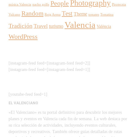
Photography
People
música Valencia
nacho golfe
Pirotecnia
Random
Test
Theme
Vulcano
Roig Arena
tomates
Tomatina
Valencia
Tradición
Travel
turismo
València
WordPress
[instagram-feed feed=[instagram-feed feed=2]]
[instagram-feed feed=[instagram-feed feed=1]]
[youtube-feed feed=1]
EL VALENCIANO
«El Valenciano» es tu portal definitivo para descubrir los mejores
planes y eventos en Valencia cada fin de semana. La web destaca por
su rica selección de actividades, incluyendo eventos culturales,
deportivos y recreativos. También ofrece guías detalladas de rutas