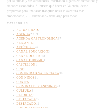
por la ciudad y sus alrededores, mostrando lugares emblemáticos y
rincones escondidos. Si buscas qué hacer en Valencia, desde
propuestas para una tarde tranquila hasta la aventura más
emocionante, «El Valenciano» tiene algo para todos.
CATEGORIES
ACTUALIDAD
2
AGENDA
2.159
AGENDA GASTRONÓMICA
37
ALICANTE
2
ARTÍCULOS
26
CANAL EDUCACIÓN
3
CANAL OCULTO
78
CANAL TURISMO
1
CASTELLÓN
1
CINE
1
COMUNIDAD VALENCIANA
36
CON NIÑOS
11
CONTES
1
CRIMINALES Y ASESINOS
24
CULTURA
3
DEPORTES
8
DESTACADA
27
DESTACADO
11
DONDE ALMORZAR
6