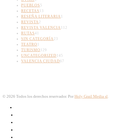
PUEBLOS
5
RECETAS
13
RESEÑA LITERARIA
1
REVISTA
2
REVISTA VALENCIA
112
RUTAS
41
SIN CATEGORÍA
23
TEATRO
1
TURISMO
129
UNCATEGORIZED
145
VALENCIA CIUDAD
67
©
2026
Todos los derechos reservador. Por
Holy Grail Media sl
.