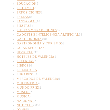
EDUCACIÓN
5
EL TIEMPO
2
EXPOSICIONES
1
FALLAS
84
FANTASMAS
10
FIESTAS
54
FIESTAS Y TRADICIONES
52
GADGETS E INTELIGENCIA ARTIFICIAL
33
GASTRONOMIA
400
GASTRONOMÍA Y TURISMO
53
GUÍAS SECRETAS
2
HISTORIA
337
HOTELES DE VALENCIA
1
LEYENDAS
7
LIBROS
10
LITERATURA
1
LUGARES
144
MERCADOS DE VALENCIA
9
MULTIMEDIA
4
MUNDO FRIKI
2
MUSEOS
2
MÚSICA
4
NACIONAL
2
NOTICIAS
2.034
OVNIS
5