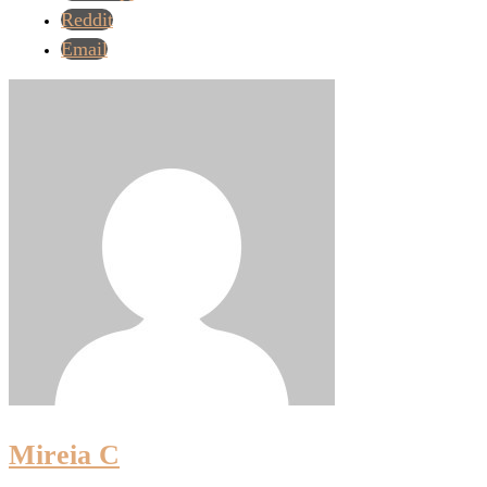
Reddit
Email
Mireia C