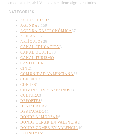
emocionante, «El Valenciano» tiene algo para todos.
CATEGORIES
ACTUALIDAD
2
AGENDA
2.159
AGENDA GASTRONÓMICA
37
ALICANTE
2
ARTÍCULOS
26
CANAL EDUCACIÓN
3
CANAL OCULTO
78
CANAL TURISMO
1
CASTELLÓN
1
CINE
1
COMUNIDAD VALENCIANA
36
CON NIÑOS
11
CONTES
1
CRIMINALES Y ASESINOS
24
CULTURA
3
DEPORTES
8
DESTACADA
27
DESTACADO
11
DONDE ALMORZAR
6
DONDE CENAR EN VALENCIA
2
DONDE COMER EN VALENCIA
10
ECONOMÍA
9