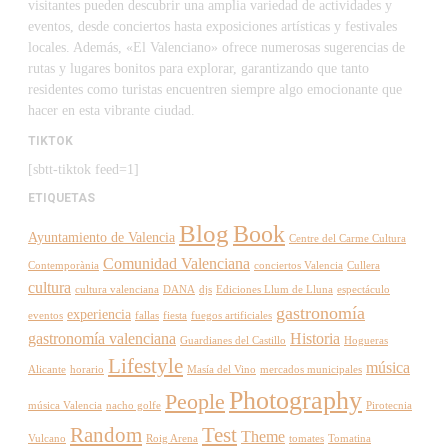
visitantes pueden descubrir una amplia variedad de actividades y
eventos, desde conciertos hasta exposiciones artísticas y festivales
locales. Además, «El Valenciano» ofrece numerosas sugerencias de
rutas y lugares bonitos para explorar, garantizando que tanto
residentes como turistas encuentren siempre algo emocionante que
hacer en esta vibrante ciudad.
TIKTOK
[sbtt-tiktok feed=1]
ETIQUETAS
Blog
Book
Ayuntamiento de Valencia
Centre del Carme Cultura
Comunidad Valenciana
Contemporània
conciertos Valencia
Cullera
cultura
cultura valenciana
DANA
djs
Ediciones Llum de Lluna
espectáculo
gastronomía
experiencia
eventos
fallas
fiesta
fuegos artificiales
gastronomía valenciana
Historia
Guardianes del Castillo
Hogueras
Lifestyle
música
Alicante
horario
Masía del Vino
mercados municipales
Photography
People
música Valencia
nacho golfe
Pirotecnia
Random
Test
Theme
Vulcano
Roig Arena
tomates
Tomatina