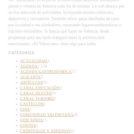
planes y eventos en Valencia cada fin de semana. La web destaca por
su rica selección de actividades, incluyendo eventos culturales,
deportivos y recreativos. También ofrece guías detalladas de rutas
por la ciudad y sus alrededores, mostrando lugares emblemáticos y
rincones escondidos. Si buscas qué hacer en Valencia, desde
propuestas para una tarde tranquila hasta la aventura más
emocionante, «El Valenciano» tiene algo para todos.
CATEGORIES
ACTUALIDAD
2
AGENDA
2.159
AGENDA GASTRONÓMICA
37
ALICANTE
2
ARTÍCULOS
26
CANAL EDUCACIÓN
3
CANAL OCULTO
78
CANAL TURISMO
1
CASTELLÓN
1
CINE
1
COMUNIDAD VALENCIANA
36
CON NIÑOS
11
CONTES
1
CRIMINALES Y ASESINOS
24