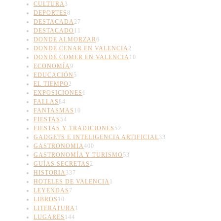
CULTURA
3
DEPORTES
8
DESTACADA
27
DESTACADO
11
DONDE ALMORZAR
6
DONDE CENAR EN VALENCIA
2
DONDE COMER EN VALENCIA
10
ECONOMÍA
9
EDUCACIÓN
5
EL TIEMPO
2
EXPOSICIONES
1
FALLAS
84
FANTASMAS
10
FIESTAS
54
FIESTAS Y TRADICIONES
52
GADGETS E INTELIGENCIA ARTIFICIAL
33
GASTRONOMIA
400
GASTRONOMÍA Y TURISMO
53
GUÍAS SECRETAS
2
HISTORIA
337
HOTELES DE VALENCIA
1
LEYENDAS
7
LIBROS
10
LITERATURA
1
LUGARES
144