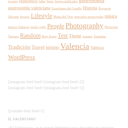
gastronomía
experiencia
eventos
fallas
fiesta
fuegos artificiales
gastronomía valenciana
Historia
Guardianes del Castillo
Hogueras
Lifestyle
música
Alicante
horario
Masía del Vino
mercados municipales
Photography
People
música Valencia
nacho golfe
Pirotecnia
Random
Test
Theme
Vulcano
Roig Arena
tomates
Tomatina
Valencia
Tradición
Travel
turismo
València
WordPress
[instagram-feed feed=[instagram-feed feed=2]]
[instagram-feed feed=[instagram-feed feed=1]]
[youtube-feed feed=1]
EL VALENCIANO
«El Valenciano» es tu portal definitivo para descubrir los mejores