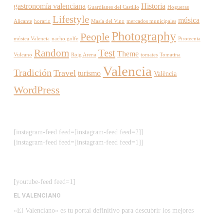
gastronomía valenciana
Historia
Guardianes del Castillo
Hogueras
Lifestyle
música
Alicante
horario
Masía del Vino
mercados municipales
Photography
People
música Valencia
nacho golfe
Pirotecnia
Random
Test
Theme
Vulcano
Roig Arena
tomates
Tomatina
Valencia
Tradición
Travel
turismo
València
WordPress
[instagram-feed feed=[instagram-feed feed=2]]
[instagram-feed feed=[instagram-feed feed=1]]
[youtube-feed feed=1]
EL VALENCIANO
«El Valenciano» es tu portal definitivo para descubrir los mejores