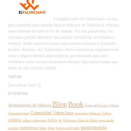
La página web «El Valenciano» es una
guía completa para quienes buscan disfrutar de Valencia al máximo,
especialmente durante el fin de semana. En esta plataforma, los
visitantes pueden descubrir una amplia variedad de actividades y
eventos, desde conciertos hasta exposiciones artísticas y festivales
locales. Además, «El Valenciano» ofrece numerosas sugerencias de
rutas y lugares bonitos para explorar, garantizando que tanto
residentes como turistas encuentren siempre algo emocionante que
hacer en esta vibrante ciudad.
TIKTOK
[sbtt-tiktok feed=1]
ETIQUETAS
Blog
Book
Ayuntamiento de Valencia
Centre del Carme Cultura
Comunidad Valenciana
Contemporània
conciertos Valencia
Cullera
cultura
cultura valenciana
DANA
djs
Ediciones Llum de Lluna
espectáculo
gastronomía
experiencia
eventos
fallas
fiesta
fuegos artificiales