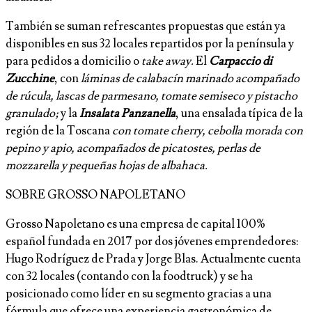
También se suman refrescantes propuestas que están ya
disponibles en sus 32 locales repartidos por la península y
para pedidos a domicilio o
take away.
El
Carpaccio di
Zucchine
, con
láminas de calabacín marinado acompañado
de rúcula, lascas de parmesano, tomate semiseco y pistacho
granulado;
y la
Insalata Panzanella
, una ensalada típica de la
región de la Toscana
con tomate cherry, cebolla morada con
pepino y apio, acompañados de picatostes, perlas de
mozzarella y pequeñas hojas de albahaca.
SOBRE GROSSO NAPOLETANO
Grosso Napoletano es una empresa de capital 100%
español fundada en 2017 por dos jóvenes emprendedores:
Hugo Rodríguez de Prada y Jorge Blas. Actualmente cuenta
con 32 locales (contando con la foodtruck) y se ha
posicionado como líder en su segmento gracias a una
fórmula que ofrece una experiencia gastronómica de