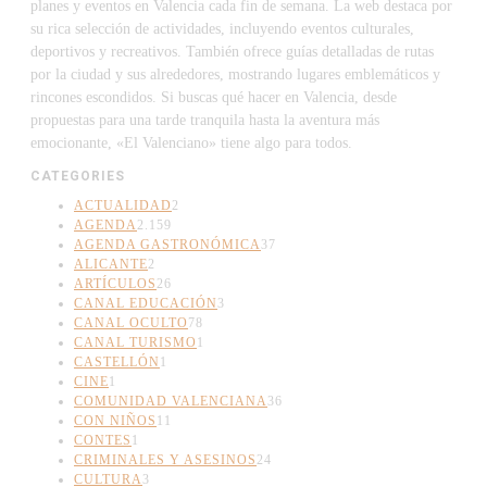
planes y eventos en Valencia cada fin de semana. La web destaca por
su rica selección de actividades, incluyendo eventos culturales,
deportivos y recreativos. También ofrece guías detalladas de rutas
por la ciudad y sus alrededores, mostrando lugares emblemáticos y
rincones escondidos. Si buscas qué hacer en Valencia, desde
propuestas para una tarde tranquila hasta la aventura más
emocionante, «El Valenciano» tiene algo para todos.
CATEGORIES
ACTUALIDAD
2
AGENDA
2.159
AGENDA GASTRONÓMICA
37
ALICANTE
2
ARTÍCULOS
26
CANAL EDUCACIÓN
3
CANAL OCULTO
78
CANAL TURISMO
1
CASTELLÓN
1
CINE
1
COMUNIDAD VALENCIANA
36
CON NIÑOS
11
CONTES
1
CRIMINALES Y ASESINOS
24
CULTURA
3