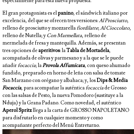
especialmente para esta nueva propuesta.
El gran protagonista es el
panino
, el sándwich italiano por
excelencia, del que se ofrecen tres versiones:
Al Prosciutto
,
relleno de prosciutto y mozzarella
fiordilatte
;
Al Cioccolato
,
relleno de Nutella; y
Con Marmellata
, relleno de
mermelada de fresa y mantequilla. Además, se presentan
tres opciones de
aperitivos
: la
Tabla de Mortadela
,
acompañada de olivas y parmesano y a la que se le puede
añadir
focaccia
; la
Provola Affumicata
, con queso ahumado
fundido, preparado en horno de leña con salsa de tomate
San Marzano con orégano y albahaca; y, los
Dips & Media
Focaccia
, para acompañar la auténtica
focaccia
de Grosso
con las salsas de Pesto, la nueva Pomodoro (sustituye a la
Nduja) y la Grana Padano. Como novedad, el auténtico
Aperol Spritz
llega a la carta de GROSSO NAPOLETANO
para disfrutarlo en cualquier momento y como
acompañante perfecto del Menú Entreturno.