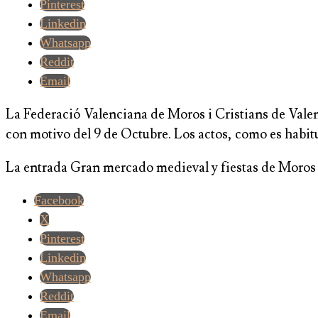
Pinterest
Linkedin
Whatsapp
Reddit
Email
La Federació Valenciana de Moros i Cristians de Vale
con motivo del 9 de Octubre. Los actos, como es habitua
La entrada Gran mercado medieval y fiestas de Moros y
Facebook
X
Pinterest
Linkedin
Whatsapp
Reddit
Email