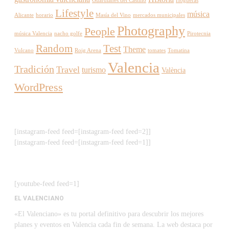
Guardianes del Castillo
Hogueras
Lifestyle
música
Alicante
horario
Masía del Vino
mercados municipales
Photography
People
música Valencia
nacho golfe
Pirotecnia
Random
Test
Theme
Vulcano
Roig Arena
tomates
Tomatina
Valencia
Tradición
Travel
turismo
València
WordPress
[instagram-feed feed=[instagram-feed feed=2]]
[instagram-feed feed=[instagram-feed feed=1]]
[youtube-feed feed=1]
EL VALENCIANO
«El Valenciano» es tu portal definitivo para descubrir los mejores
planes y eventos en Valencia cada fin de semana. La web destaca por