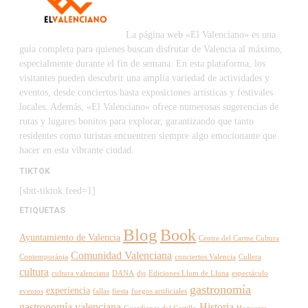
La página web «El Valenciano» es una
guía completa para quienes buscan disfrutar de Valencia al máximo,
especialmente durante el fin de semana. En esta plataforma, los
visitantes pueden descubrir una amplia variedad de actividades y
eventos, desde conciertos hasta exposiciones artísticas y festivales
locales. Además, «El Valenciano» ofrece numerosas sugerencias de
rutas y lugares bonitos para explorar, garantizando que tanto
residentes como turistas encuentren siempre algo emocionante que
hacer en esta vibrante ciudad.
TIKTOK
[sbtt-tiktok feed=1]
ETIQUETAS
Blog
Book
Ayuntamiento de Valencia
Centre del Carme Cultura
Comunidad Valenciana
Contemporània
conciertos Valencia
Cullera
cultura
cultura valenciana
DANA
djs
Ediciones Llum de Lluna
espectáculo
gastronomía
experiencia
eventos
fallas
fiesta
fuegos artificiales
gastronomía valenciana
Historia