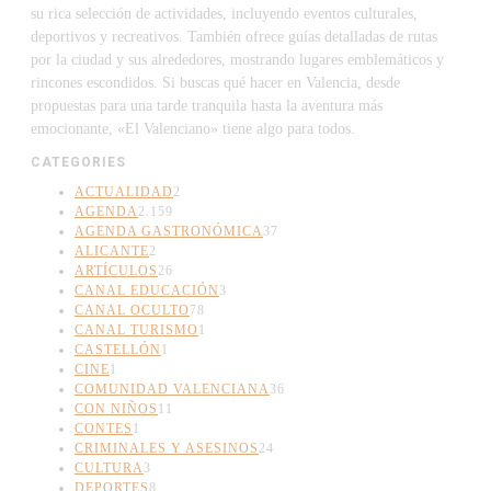
su rica selección de actividades, incluyendo eventos culturales,
deportivos y recreativos. También ofrece guías detalladas de rutas
por la ciudad y sus alrededores, mostrando lugares emblemáticos y
rincones escondidos. Si buscas qué hacer en Valencia, desde
propuestas para una tarde tranquila hasta la aventura más
emocionante, «El Valenciano» tiene algo para todos.
CATEGORIES
ACTUALIDAD
2
AGENDA
2.159
AGENDA GASTRONÓMICA
37
ALICANTE
2
ARTÍCULOS
26
CANAL EDUCACIÓN
3
CANAL OCULTO
78
CANAL TURISMO
1
CASTELLÓN
1
CINE
1
COMUNIDAD VALENCIANA
36
CON NIÑOS
11
CONTES
1
CRIMINALES Y ASESINOS
24
CULTURA
3
DEPORTES
8