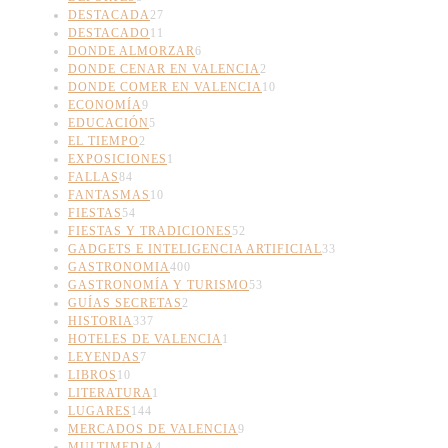
DESTACADA
27
DESTACADO
11
DONDE ALMORZAR
6
DONDE CENAR EN VALENCIA
2
DONDE COMER EN VALENCIA
10
ECONOMÍA
9
EDUCACIÓN
5
EL TIEMPO
2
EXPOSICIONES
1
FALLAS
84
FANTASMAS
10
FIESTAS
54
FIESTAS Y TRADICIONES
52
GADGETS E INTELIGENCIA ARTIFICIAL
33
GASTRONOMIA
400
GASTRONOMÍA Y TURISMO
53
GUÍAS SECRETAS
2
HISTORIA
337
HOTELES DE VALENCIA
1
LEYENDAS
7
LIBROS
10
LITERATURA
1
LUGARES
144
MERCADOS DE VALENCIA
9
MULTIMEDIA
4