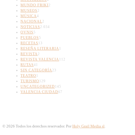
MUNDO FRIKI
2
MUSEOS
2
MÚSICA
4
NACIONAL
2
NOTICIAS
2.034
OVNIS
5
PUEBLOS
5
RECETAS
13
RESEÑA LITERARIA
1
REVISTA
2
REVISTA VALENCIA
112
RUTAS
41
SIN CATEGORÍA
23
TEATRO
1
TURISMO
129
UNCATEGORIZED
145
VALENCIA CIUDAD
67
©
2026
Todos los derechos reservador. Por
Holy Grail Media sl
.