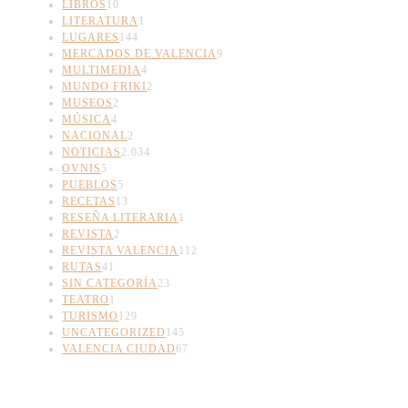
LIBROS
10
LITERATURA
1
LUGARES
144
MERCADOS DE VALENCIA
9
MULTIMEDIA
4
MUNDO FRIKI
2
MUSEOS
2
MÚSICA
4
NACIONAL
2
NOTICIAS
2.034
OVNIS
5
PUEBLOS
5
RECETAS
13
RESEÑA LITERARIA
1
REVISTA
2
REVISTA VALENCIA
112
RUTAS
41
SIN CATEGORÍA
23
TEATRO
1
TURISMO
129
UNCATEGORIZED
145
VALENCIA CIUDAD
67