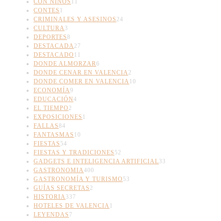
CON NIÑOS
11
CONTES
1
CRIMINALES Y ASESINOS
24
CULTURA
3
DEPORTES
8
DESTACADA
27
DESTACADO
11
DONDE ALMORZAR
6
DONDE CENAR EN VALENCIA
2
DONDE COMER EN VALENCIA
10
ECONOMÍA
9
EDUCACIÓN
4
EL TIEMPO
2
EXPOSICIONES
1
FALLAS
84
FANTASMAS
10
FIESTAS
54
FIESTAS Y TRADICIONES
52
GADGETS E INTELIGENCIA ARTIFICIAL
33
GASTRONOMIA
400
GASTRONOMÍA Y TURISMO
53
GUÍAS SECRETAS
2
HISTORIA
337
HOTELES DE VALENCIA
1
LEYENDAS
7