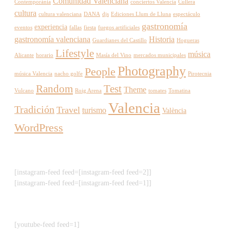
Comunidad Valenciana
Contemporània
conciertos Valencia
Cullera
cultura
cultura valenciana
DANA
djs
Ediciones Llum de Lluna
espectáculo
gastronomía
experiencia
eventos
fallas
fiesta
fuegos artificiales
gastronomía valenciana
Historia
Guardianes del Castillo
Hogueras
Lifestyle
música
Alicante
horario
Masía del Vino
mercados municipales
Photography
People
música Valencia
nacho golfe
Pirotecnia
Random
Test
Theme
Vulcano
Roig Arena
tomates
Tomatina
Valencia
Tradición
Travel
turismo
València
WordPress
[instagram-feed feed=[instagram-feed feed=2]]
[instagram-feed feed=[instagram-feed feed=1]]
[youtube-feed feed=1]