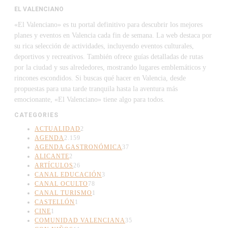
EL VALENCIANO
«El Valenciano» es tu portal definitivo para descubrir los mejores
planes y eventos en Valencia cada fin de semana. La web destaca por
su rica selección de actividades, incluyendo eventos culturales,
deportivos y recreativos. También ofrece guías detalladas de rutas
por la ciudad y sus alrededores, mostrando lugares emblemáticos y
rincones escondidos. Si buscas qué hacer en Valencia, desde
propuestas para una tarde tranquila hasta la aventura más
emocionante, «El Valenciano» tiene algo para todos.
CATEGORIES
ACTUALIDAD
2
AGENDA
2.159
AGENDA GASTRONÓMICA
37
ALICANTE
2
ARTÍCULOS
26
CANAL EDUCACIÓN
3
CANAL OCULTO
78
CANAL TURISMO
1
CASTELLÓN
1
CINE
1
COMUNIDAD VALENCIANA
35