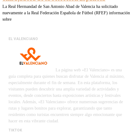
La Real Hermandad de San Antonio Abad de Valencia ha solicitado
nuevamente a la Real Federación Española de Fútbol (RFEF) información
sobre
EL VALENCIANO
La página web «El Valenciano» es una
guía completa para quienes buscan disfrutar de Valencia al máximo,
especialmente durante el fin de semana. En esta plataforma, los
visitantes pueden descubrir una amplia variedad de actividades y
eventos, desde conciertos hasta exposiciones artísticas y festivales
locales. Además, «El Valenciano» ofrece numerosas sugerencias de
rutas y lugares bonitos para explorar, garantizando que tanto
residentes como turistas encuentren siempre algo emocionante que
hacer en esta vibrante ciudad.
TIKTOK