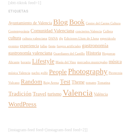
[sbtt-tiktok feed=1]
ETIQUETAS
Blog
Book
Ayuntamiento de Valencia
Centre del Carme Cultura
Comunidad Valenciana
Contemporània
conciertos Valencia
Cullera
cultura
cultura valenciana
DANA
djs
Ediciones Llum de Lluna
espectáculo
gastronomía
experiencia
eventos
fallas
fiesta
fuegos artificiales
gastronomía valenciana
Historia
Guardianes del Castillo
Hogueras
Lifestyle
música
Alicante
horario
Masía del Vino
mercados municipales
Photography
People
música Valencia
nacho golfe
Pirotecnia
Random
Test
Theme
Vulcano
Roig Arena
tomates
Tomatina
Valencia
Tradición
Travel
turismo
València
WordPress
[instagram-feed feed=[instagram-feed feed=2]]