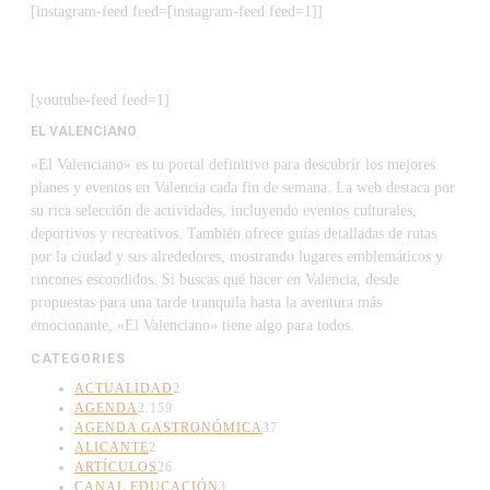
[instagram-feed feed=[instagram-feed feed=1]]
[youtube-feed feed=1]
EL VALENCIANO
«El Valenciano» es tu portal definitivo para descubrir los mejores
planes y eventos en Valencia cada fin de semana. La web destaca por
su rica selección de actividades, incluyendo eventos culturales,
deportivos y recreativos. También ofrece guías detalladas de rutas
por la ciudad y sus alrededores, mostrando lugares emblemáticos y
rincones escondidos. Si buscas qué hacer en Valencia, desde
propuestas para una tarde tranquila hasta la aventura más
emocionante, «El Valenciano» tiene algo para todos.
CATEGORIES
ACTUALIDAD
2
AGENDA
2.159
AGENDA GASTRONÓMICA
37
ALICANTE
2
ARTÍCULOS
26
CANAL EDUCACIÓN
3