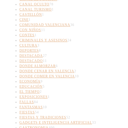
CANAL OCULTO
78
CANAL TURISMO
1
CASTELLÓN
1
CINE
1
COMUNIDAD VALENCIANA
36
CON NIÑOS
11
CONTES
1
CRIMINALES Y ASESINOS
24
CULTURA
3
DEPORTES
8
DESTACADA
27
DESTACADO
11
DONDE ALMORZAR
6
DONDE CENAR EN VALENCIA
2
DONDE COMER EN VALENCIA
10
ECONOMÍA
9
EDUCACIÓN
5
EL TIEMPO
2
EXPOSICIONES
1
FALLAS
84
FANTASMAS
10
FIESTAS
54
FIESTAS Y TRADICIONES
52
GADGETS E INTELIGENCIA ARTIFICIAL
33
GASTRONOMIA
400