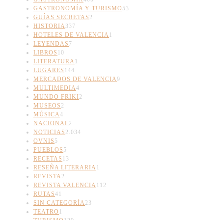
GASTRONOMÍA Y TURISMO
53
GUÍAS SECRETAS
2
HISTORIA
337
HOTELES DE VALENCIA
1
LEYENDAS
7
LIBROS
10
LITERATURA
1
LUGARES
144
MERCADOS DE VALENCIA
9
MULTIMEDIA
4
MUNDO FRIKI
2
MUSEOS
2
MÚSICA
4
NACIONAL
2
NOTICIAS
2.034
OVNIS
5
PUEBLOS
5
RECETAS
13
RESEÑA LITERARIA
1
REVISTA
2
REVISTA VALENCIA
112
RUTAS
41
SIN CATEGORÍA
23
TEATRO
1