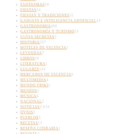
FANTASMAS
10
FIESTAS
54
FIESTAS Y TRADICIONES
52
GADGETS E INTELIGENCIA ARTIFICIAL
33
GASTRONOMIA
400
GASTRONOMÍA Y TURISMO
53
GUÍAS SECRETAS
2
HISTORIA
337
HOTELES DE VALENCIA
1
LEYENDAS
7
LIBROS
10
LITERATURA
1
LUGARES
144
MERCADOS DE VALENCIA
9
MULTIMEDIA
4
MUNDO FRIKI
2
MUSEOS
2
MÚSICA
4
NACIONAL
2
NOTICIAS
2.034
OVNIS
5
PUEBLOS
5
RECETAS
13
RESEÑA LITERARIA
1
REVISTA
2