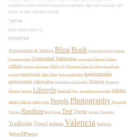
residentes como turistas encuentren siempre algo emocionante que
hacer en esta vibrante ciudad.
TIKTOK
[sbtt-tiktok feed=1]
ETIQUETAS
Blog
Book
Ayuntamiento de Valencia
Centre del Carme Cultura
Comunidad Valenciana
Contemporània
conciertos Valencia
Cullera
cultura
cultura valenciana
DANA
djs
Ediciones Llum de Lluna
espectáculo
gastronomía
experiencia
eventos
fallas
fiesta
fuegos artificiales
gastronomía valenciana
Historia
Guardianes del Castillo
Hogueras
Lifestyle
música
Alicante
horario
Masía del Vino
mercados municipales
Photography
People
música Valencia
nacho golfe
Pirotecnia
Random
Test
Theme
Vulcano
Roig Arena
tomates
Tomatina
Valencia
Tradición
Travel
turismo
València
WordPress