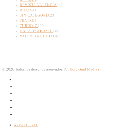
REVISTA VALENCIA
112
RUTAS
41
SIN CATEGORÍA
23
TEATRO
1
TURISMO
129
UNCATEGORIZED
145
VALENCIA CIUDAD
67
©
2026
Todos los derechos reservador. Por
Holy Grail Media sl
.
AVISO LEGAL