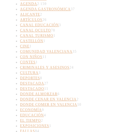
AGENDA
2.159
AGENDA GASTRONÓMICA
37
ALICANTE
2
ARTÍCULOS
26
CANAL EDUCACIÓN
3
CANAL OCULTO
78
CANAL TURISMO
1
CASTELLÓN
1
CINE
1
COMUNIDAD VALENCIANA
35
CON NIÑOS
11
CONTES
1
CRIMINALES Y ASESINOS
24
CULTURA
3
DEPORTES
8
DESTACADA
27
DESTACADO
11
DONDE ALMORZAR
6
DONDE CENAR EN VALENCIA
2
DONDE COMER EN VALENCIA
10
ECONOMÍA
9
EDUCACIÓN
4
EL TIEMPO
2
EXPOSICIONES
1
FALLAS
84