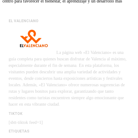
centro para favorecer el bienestar, el aprendizaje y un desarrollo más
EL VALENCIANO
La página web «El Valenciano» es una
guía completa para quienes buscan disfrutar de Valencia al máximo,
especialmente durante el fin de semana. En esta plataforma, los
visitantes pueden descubrir una amplia variedad de actividades y
eventos, desde conciertos hasta exposiciones artísticas y festivales
locales. Además, «El Valenciano» ofrece numerosas sugerencias de
rutas y lugares bonitos para explorar, garantizando que tanto
residentes como turistas encuentren siempre algo emocionante que
hacer en esta vibrante ciudad.
TIKTOK
[sbtt-tiktok feed=1]
ETIQUETAS