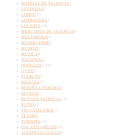
HOTELES DE VALENCIA
1
LEYENDAS
7
LIBROS
10
LITERATURA
1
LUGARES
144
MERCADOS DE VALENCIA
9
MULTIMEDIA
4
MUNDO FRIKI
2
MUSEOS
2
MÚSICA
4
NACIONAL
2
NOTICIAS
2.034
OVNIS
5
PUEBLOS
5
RECETAS
13
RESEÑA LITERARIA
1
REVISTA
2
REVISTA VALENCIA
112
RUTAS
41
SIN CATEGORÍA
23
TEATRO
1
TURISMO
129
UNCATEGORIZED
145
VALENCIA CIUDAD
67