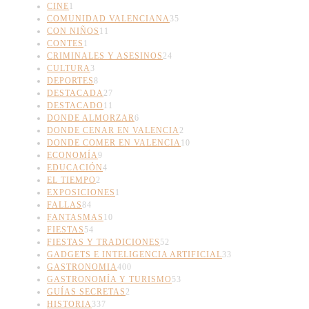
CINE
1
COMUNIDAD VALENCIANA
35
CON NIÑOS
11
CONTES
1
CRIMINALES Y ASESINOS
24
CULTURA
3
DEPORTES
8
DESTACADA
27
DESTACADO
11
DONDE ALMORZAR
6
DONDE CENAR EN VALENCIA
2
DONDE COMER EN VALENCIA
10
ECONOMÍA
9
EDUCACIÓN
4
EL TIEMPO
2
EXPOSICIONES
1
FALLAS
84
FANTASMAS
10
FIESTAS
54
FIESTAS Y TRADICIONES
52
GADGETS E INTELIGENCIA ARTIFICIAL
33
GASTRONOMIA
400
GASTRONOMÍA Y TURISMO
53
GUÍAS SECRETAS
2
HISTORIA
337