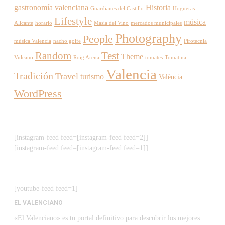
gastronomía valenciana
Historia
Guardianes del Castillo
Hogueras
Lifestyle
música
Alicante
horario
Masía del Vino
mercados municipales
Photography
People
música Valencia
nacho golfe
Pirotecnia
Random
Test
Theme
Vulcano
Roig Arena
tomates
Tomatina
Valencia
Tradición
Travel
turismo
València
WordPress
[instagram-feed feed=[instagram-feed feed=2]]
[instagram-feed feed=[instagram-feed feed=1]]
[youtube-feed feed=1]
EL VALENCIANO
«El Valenciano» es tu portal definitivo para descubrir los mejores