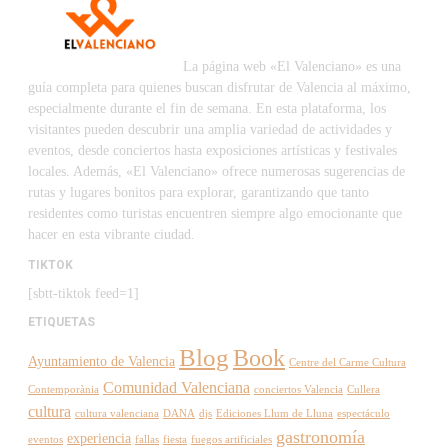
La página web «El Valenciano» es una
guía completa para quienes buscan disfrutar de Valencia al máximo,
especialmente durante el fin de semana. En esta plataforma, los
visitantes pueden descubrir una amplia variedad de actividades y
eventos, desde conciertos hasta exposiciones artísticas y festivales
locales. Además, «El Valenciano» ofrece numerosas sugerencias de
rutas y lugares bonitos para explorar, garantizando que tanto
residentes como turistas encuentren siempre algo emocionante que
hacer en esta vibrante ciudad.
TIKTOK
[sbtt-tiktok feed=1]
ETIQUETAS
Blog
Book
Ayuntamiento de Valencia
Centre del Carme Cultura
Comunidad Valenciana
Contemporània
conciertos Valencia
Cullera
cultura
cultura valenciana
DANA
djs
Ediciones Llum de Lluna
espectáculo
gastronomía
experiencia
eventos
fallas
fiesta
fuegos artificiales