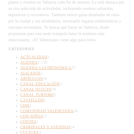
planes y eventos en Valencia cada fin de semana. La web destaca por
su rica selección de actividades, incluyendo eventos culturales,
deportivos y recreativos. También ofrece guías detalladas de rutas
por la ciudad y sus alrededores, mostrando lugares emblemáticos y
rincones escondidos. Si buscas qué hacer en Valencia, desde
propuestas para una tarde tranquila hasta la aventura más
emocionante, «El Valenciano» tiene algo para todos.
CATEGORIES
ACTUALIDAD
2
AGENDA
2.159
AGENDA GASTRONÓMICA
37
ALICANTE
2
ARTÍCULOS
26
CANAL EDUCACIÓN
3
CANAL OCULTO
78
CANAL TURISMO
1
CASTELLÓN
1
CINE
1
COMUNIDAD VALENCIANA
36
CON NIÑOS
11
CONTES
1
CRIMINALES Y ASESINOS
24
CULTURA
3