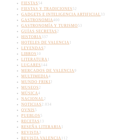
FIESTAS
54
FIESTAS Y TRADICIONES
52
GADGETS E INTELIGENCIA ARTIFICIAL
33
GASTRONOMIA
400
GASTRONOMÍA Y TURISMO
53
GUÍAS SECRETAS
2
HISTORIA
337
HOTELES DE VALENCIA
1
LEYENDAS
7
LIBROS
10
LITERATURA
1
LUGARES
144
MERCADOS DE VALENCIA
9
MULTIMEDIA
4
MUNDO FRIKI
2
MUSEOS
2
MÚSICA
4
NACIONAL
2
NOTICIAS
2.034
OVNIS
5
PUEBLOS
5
RECETAS
13
RESEÑA LITERARIA
1
REVISTA
2
REVISTA VALENCIA
112