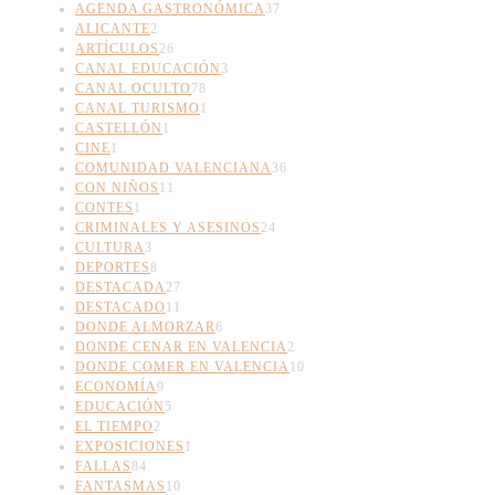
AGENDA GASTRONÓMICA
37
ALICANTE
2
ARTÍCULOS
26
CANAL EDUCACIÓN
3
CANAL OCULTO
78
CANAL TURISMO
1
CASTELLÓN
1
CINE
1
COMUNIDAD VALENCIANA
36
CON NIÑOS
11
CONTES
1
CRIMINALES Y ASESINOS
24
CULTURA
3
DEPORTES
8
DESTACADA
27
DESTACADO
11
DONDE ALMORZAR
6
DONDE CENAR EN VALENCIA
2
DONDE COMER EN VALENCIA
10
ECONOMÍA
9
EDUCACIÓN
5
EL TIEMPO
2
EXPOSICIONES
1
FALLAS
84
FANTASMAS
10