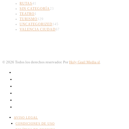
RUTAS
41
SIN CATEGORÍA
23
TEATRO
1
TURISMO
129
UNCATEGORIZED
145
VALENCIA CIUDAD
67
©
2026
Todos los derechos reservador. Por
Holy Grail Media sl
.
AVISO LEGAL
CONDICIONES DE USO