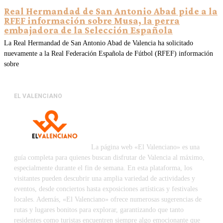
Real Hermandad de San Antonio Abad pide a la
RFEF información sobre Musa, la perra
embajadora de la Selección Española
La Real Hermandad de San Antonio Abad de Valencia ha solicitado
nuevamente a la Real Federación Española de Fútbol (RFEF) información
sobre
EL VALENCIANO
La página web «El Valenciano» es una
guía completa para quienes buscan disfrutar de Valencia al máximo,
especialmente durante el fin de semana. En esta plataforma, los
visitantes pueden descubrir una amplia variedad de actividades y
eventos, desde conciertos hasta exposiciones artísticas y festivales
locales. Además, «El Valenciano» ofrece numerosas sugerencias de
rutas y lugares bonitos para explorar, garantizando que tanto
residentes como turistas encuentren siempre algo emocionante que