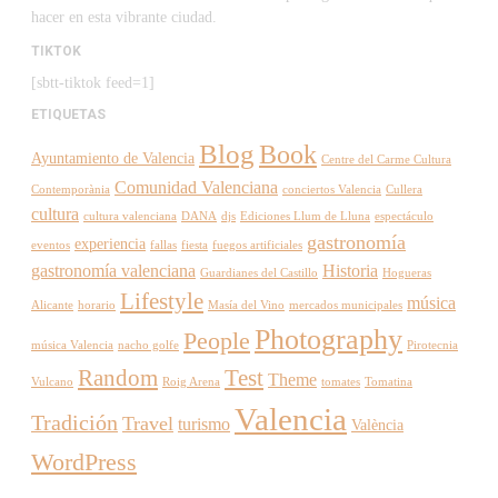
hacer en esta vibrante ciudad.
TIKTOK
[sbtt-tiktok feed=1]
ETIQUETAS
Blog
Book
Ayuntamiento de Valencia
Centre del Carme Cultura
Comunidad Valenciana
Contemporània
conciertos Valencia
Cullera
cultura
cultura valenciana
DANA
djs
Ediciones Llum de Lluna
espectáculo
gastronomía
experiencia
eventos
fallas
fiesta
fuegos artificiales
gastronomía valenciana
Historia
Guardianes del Castillo
Hogueras
Lifestyle
música
Alicante
horario
Masía del Vino
mercados municipales
Photography
People
música Valencia
nacho golfe
Pirotecnia
Random
Test
Theme
Vulcano
Roig Arena
tomates
Tomatina
Valencia
Tradición
Travel
turismo
València
WordPress