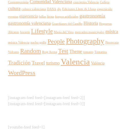
Comunidad Valenciana
Contemporània
conciertos Valencia
Cullera
cultura
cultura valenciana
DANA
djs
Ediciones Llum de Lluna
espectáculo
gastronomía
experiencia
eventos
fallas
fiesta
fuegos artificiales
gastronomía valenciana
Historia
Guardianes del Castillo
Hogueras
Lifestyle
música
Alicante
horario
Masía del Vino
mercados municipales
Photography
People
música Valencia
nacho golfe
Pirotecnia
Random
Test
Theme
Vulcano
Roig Arena
tomates
Tomatina
Valencia
Tradición
Travel
turismo
València
WordPress
[instagram-feed feed=[instagram-feed feed=2]]
[instagram-feed feed=[instagram-feed feed=1]]
[youtube-feed feed=1]