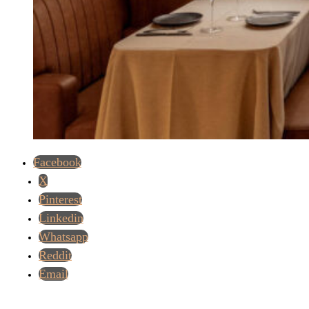
Facebook
X
Pinterest
Linkedin
Whatsapp
Reddit
Email