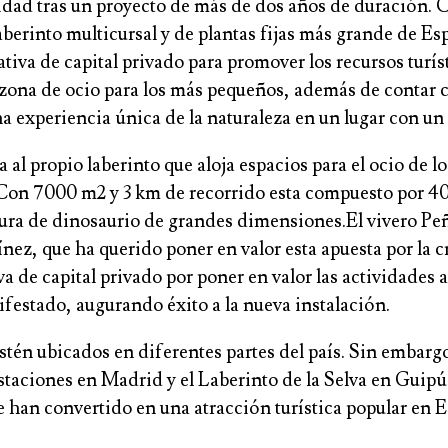
lidad tras un proyecto de más de dos años de duración. 
berinto multicursal y de plantas fijas más grande de Esp
iva de capital privado para promover los recursos turístic
 zona de ocio para los más pequeños, además de contar 
a experiencia única de la naturaleza en un lugar con u
l propio laberinto que aloja espacios para el ocio de lo
. Con 7000 m2 y 3 km de recorrido esta compuesto por 4
ura de dinosaurio de grandes dimensiones.El vivero Peñi
ínez, que ha querido poner en valor esta apuesta por la c
 de capital privado por poner en valor las actividades al
ifestado, augurando éxito a la nueva instalación.
tén ubicados en diferentes partes del país. Sin embargo
staciones en Madrid y el Laberinto de la Selva en Guipú
 se han convertido en una atracción turística popular en 