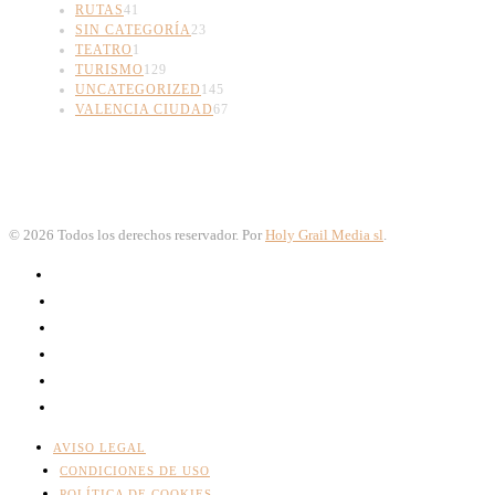
RUTAS
41
SIN CATEGORÍA
23
TEATRO
1
TURISMO
129
UNCATEGORIZED
145
VALENCIA CIUDAD
67
©
2026
Todos los derechos reservador. Por
Holy Grail Media sl
.
AVISO LEGAL
CONDICIONES DE USO
POLÍTICA DE COOKIES