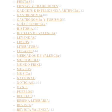
FIESTAS
54
FIESTAS Y TRADICIONES
52
GADGETS E INTELIGENCIA ARTIFICIAL
33
GASTRONOMIA
400
GASTRONOMÍA Y TURISMO
53
GUÍAS SECRETAS
2
HISTORIA
337
HOTELES DE VALENCIA
1
LEYENDAS
7
LIBROS
10
LITERATURA
1
LUGARES
144
MERCADOS DE VALENCIA
9
MULTIMEDIA
4
MUNDO FRIKI
2
MUSEOS
2
MÚSICA
4
NACIONAL
2
NOTICIAS
2.034
OVNIS
5
PUEBLOS
5
RECETAS
13
RESEÑA LITERARIA
1
REVISTA
2
REVISTA VALENCIA
112