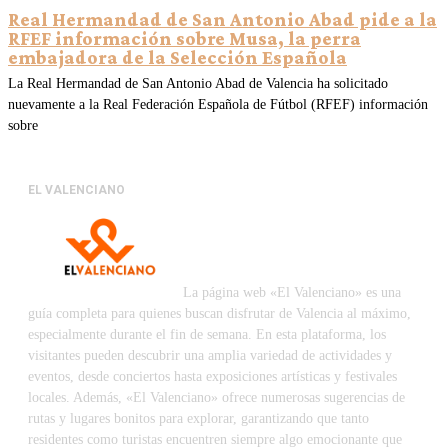
Real Hermandad de San Antonio Abad pide a la
RFEF información sobre Musa, la perra
embajadora de la Selección Española
La Real Hermandad de San Antonio Abad de Valencia ha solicitado
nuevamente a la Real Federación Española de Fútbol (RFEF) información
sobre
EL VALENCIANO
La página web «El Valenciano» es una
guía completa para quienes buscan disfrutar de Valencia al máximo,
especialmente durante el fin de semana. En esta plataforma, los
visitantes pueden descubrir una amplia variedad de actividades y
eventos, desde conciertos hasta exposiciones artísticas y festivales
locales. Además, «El Valenciano» ofrece numerosas sugerencias de
rutas y lugares bonitos para explorar, garantizando que tanto
residentes como turistas encuentren siempre algo emocionante que