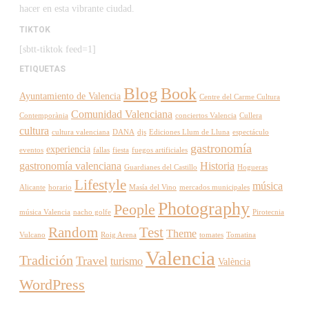
hacer en esta vibrante ciudad.
TIKTOK
[sbtt-tiktok feed=1]
ETIQUETAS
Blog
Book
Ayuntamiento de Valencia
Centre del Carme Cultura
Comunidad Valenciana
Contemporània
conciertos Valencia
Cullera
cultura
cultura valenciana
DANA
djs
Ediciones Llum de Lluna
espectáculo
gastronomía
experiencia
eventos
fallas
fiesta
fuegos artificiales
gastronomía valenciana
Historia
Guardianes del Castillo
Hogueras
Lifestyle
música
Alicante
horario
Masía del Vino
mercados municipales
Photography
People
música Valencia
nacho golfe
Pirotecnia
Random
Test
Theme
Vulcano
Roig Arena
tomates
Tomatina
Valencia
Tradición
Travel
turismo
València
WordPress