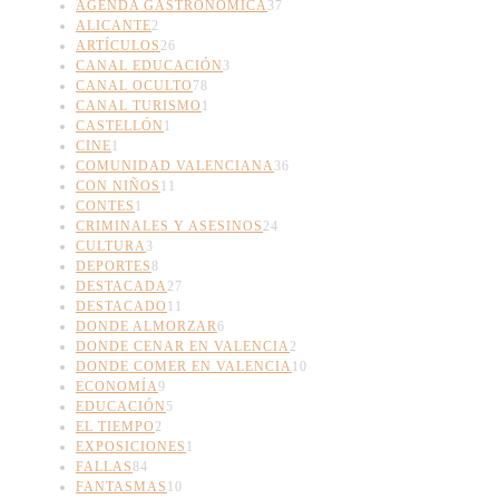
AGENDA GASTRONÓMICA
37
ALICANTE
2
ARTÍCULOS
26
CANAL EDUCACIÓN
3
CANAL OCULTO
78
CANAL TURISMO
1
CASTELLÓN
1
CINE
1
COMUNIDAD VALENCIANA
36
CON NIÑOS
11
CONTES
1
CRIMINALES Y ASESINOS
24
CULTURA
3
DEPORTES
8
DESTACADA
27
DESTACADO
11
DONDE ALMORZAR
6
DONDE CENAR EN VALENCIA
2
DONDE COMER EN VALENCIA
10
ECONOMÍA
9
EDUCACIÓN
5
EL TIEMPO
2
EXPOSICIONES
1
FALLAS
84
FANTASMAS
10