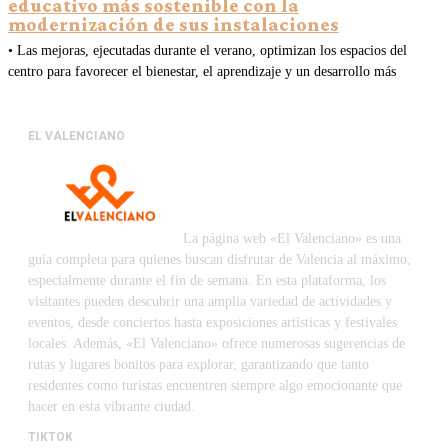
educativo más sostenible con la
modernización de sus instalaciones
• Las mejoras, ejecutadas durante el verano, optimizan los espacios del
centro para favorecer el bienestar, el aprendizaje y un desarrollo más
EL VALENCIANO
La página web «El Valenciano» es una
guía completa para quienes buscan disfrutar de Valencia al máximo,
especialmente durante el fin de semana. En esta plataforma, los
visitantes pueden descubrir una amplia variedad de actividades y
eventos, desde conciertos hasta exposiciones artísticas y festivales
locales. Además, «El Valenciano» ofrece numerosas sugerencias de
rutas y lugares bonitos para explorar, garantizando que tanto
residentes como turistas encuentren siempre algo emocionante que
hacer en esta vibrante ciudad.
TIKTOK