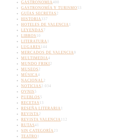
GASTRONOMIA
400
GASTRONOMÍA Y TURISMO
53
GUÍAS SECRETAS
2
HISTORIA
337
HOTELES DE VALENCIA
1
LEYENDAS
7
LIBROS
10
LITERATURA
1
LUGARES
144
MERCADOS DE VALENCIA
9
MULTIMEDIA
4
MUNDO FRIKI
2
MUSEOS
2
MÚSICA
4
NACIONAL
2
NOTICIAS
2.034
OVNIS
5
PUEBLOS
5
RECETAS
13
RESEÑA LITERARIA
1
REVISTA
2
REVISTA VALENCIA
112
RUTAS
41
SIN CATEGORÍA
23
TEATRO
1