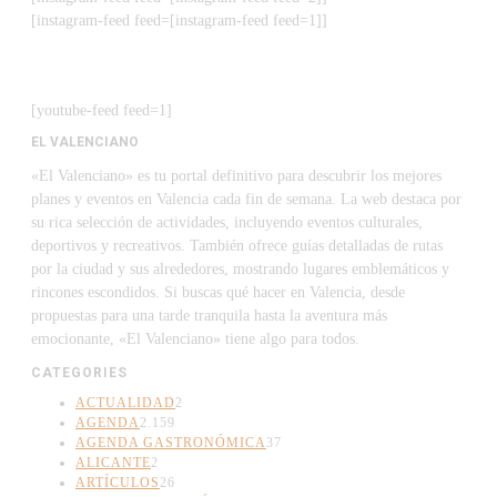
[instagram-feed feed=[instagram-feed feed=1]]
[youtube-feed feed=1]
EL VALENCIANO
«El Valenciano» es tu portal definitivo para descubrir los mejores
planes y eventos en Valencia cada fin de semana. La web destaca por
su rica selección de actividades, incluyendo eventos culturales,
deportivos y recreativos. También ofrece guías detalladas de rutas
por la ciudad y sus alrededores, mostrando lugares emblemáticos y
rincones escondidos. Si buscas qué hacer en Valencia, desde
propuestas para una tarde tranquila hasta la aventura más
emocionante, «El Valenciano» tiene algo para todos.
CATEGORIES
ACTUALIDAD
2
AGENDA
2.159
AGENDA GASTRONÓMICA
37
ALICANTE
2
ARTÍCULOS
26