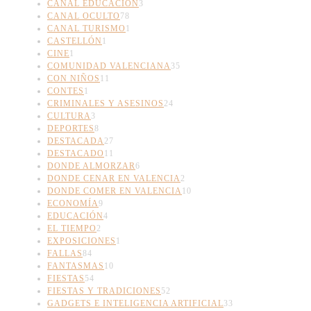
CANAL EDUCACIÓN
3
CANAL OCULTO
78
CANAL TURISMO
1
CASTELLÓN
1
CINE
1
COMUNIDAD VALENCIANA
35
CON NIÑOS
11
CONTES
1
CRIMINALES Y ASESINOS
24
CULTURA
3
DEPORTES
8
DESTACADA
27
DESTACADO
11
DONDE ALMORZAR
6
DONDE CENAR EN VALENCIA
2
DONDE COMER EN VALENCIA
10
ECONOMÍA
9
EDUCACIÓN
4
EL TIEMPO
2
EXPOSICIONES
1
FALLAS
84
FANTASMAS
10
FIESTAS
54
FIESTAS Y TRADICIONES
52
GADGETS E INTELIGENCIA ARTIFICIAL
33