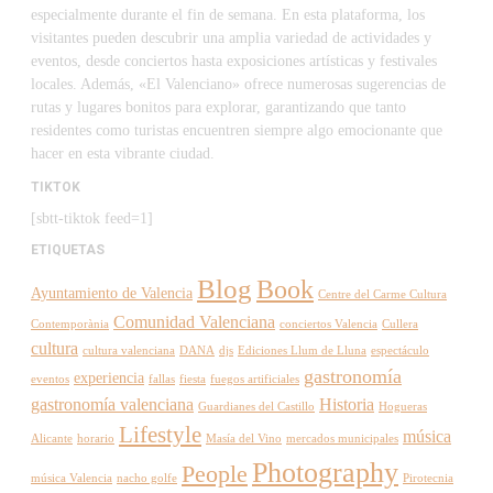
especialmente durante el fin de semana. En esta plataforma, los
visitantes pueden descubrir una amplia variedad de actividades y
eventos, desde conciertos hasta exposiciones artísticas y festivales
locales. Además, «El Valenciano» ofrece numerosas sugerencias de
rutas y lugares bonitos para explorar, garantizando que tanto
residentes como turistas encuentren siempre algo emocionante que
hacer en esta vibrante ciudad.
TIKTOK
[sbtt-tiktok feed=1]
ETIQUETAS
Blog
Book
Ayuntamiento de Valencia
Centre del Carme Cultura
Comunidad Valenciana
Contemporània
conciertos Valencia
Cullera
cultura
cultura valenciana
DANA
djs
Ediciones Llum de Lluna
espectáculo
gastronomía
experiencia
eventos
fallas
fiesta
fuegos artificiales
gastronomía valenciana
Historia
Guardianes del Castillo
Hogueras
Lifestyle
música
Alicante
horario
Masía del Vino
mercados municipales
Photography
People
música Valencia
nacho golfe
Pirotecnia