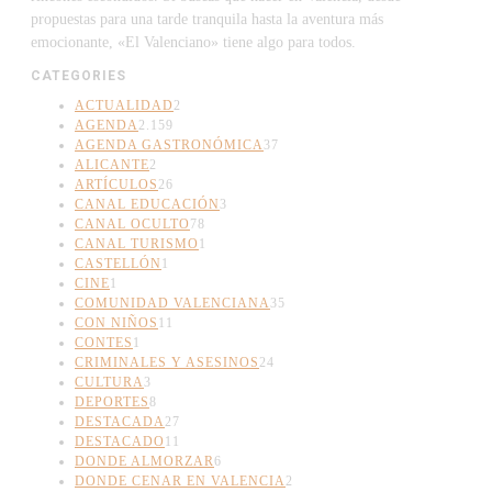
propuestas para una tarde tranquila hasta la aventura más
emocionante, «El Valenciano» tiene algo para todos.
CATEGORIES
ACTUALIDAD
2
AGENDA
2.159
AGENDA GASTRONÓMICA
37
ALICANTE
2
ARTÍCULOS
26
CANAL EDUCACIÓN
3
CANAL OCULTO
78
CANAL TURISMO
1
CASTELLÓN
1
CINE
1
COMUNIDAD VALENCIANA
35
CON NIÑOS
11
CONTES
1
CRIMINALES Y ASESINOS
24
CULTURA
3
DEPORTES
8
DESTACADA
27
DESTACADO
11
DONDE ALMORZAR
6
DONDE CENAR EN VALENCIA
2