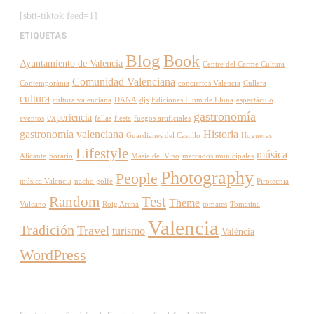
[sbtt-tiktok feed=1]
ETIQUETAS
Blog
Book
Ayuntamiento de Valencia
Centre del Carme Cultura
Comunidad Valenciana
Contemporània
conciertos Valencia
Cullera
cultura
cultura valenciana
DANA
djs
Ediciones Llum de Lluna
espectáculo
gastronomía
experiencia
eventos
fallas
fiesta
fuegos artificiales
gastronomía valenciana
Historia
Guardianes del Castillo
Hogueras
Lifestyle
música
Alicante
horario
Masía del Vino
mercados municipales
Photography
People
música Valencia
nacho golfe
Pirotecnia
Random
Test
Theme
Vulcano
Roig Arena
tomates
Tomatina
Valencia
Tradición
Travel
turismo
València
WordPress