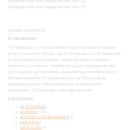
[instagram-feed feed=[instagram-feed feed=2]]
[instagram-feed feed=[instagram-feed feed=1]]
[youtube-feed feed=1]
EL VALENCIANO
«El Valenciano» es tu portal definitivo para descubrir los mejores
planes y eventos en Valencia cada fin de semana. La web destaca por
su rica selección de actividades, incluyendo eventos culturales,
deportivos y recreativos. También ofrece guías detalladas de rutas
por la ciudad y sus alrededores, mostrando lugares emblemáticos y
rincones escondidos. Si buscas qué hacer en Valencia, desde
propuestas para una tarde tranquila hasta la aventura más
emocionante, «El Valenciano» tiene algo para todos.
CATEGORIES
ACTUALIDAD
2
AGENDA
2.159
AGENDA GASTRONÓMICA
37
ALICANTE
2
ARTÍCULOS
26