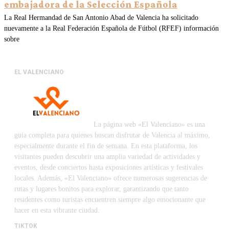
embajadora de la Selección Española
La Real Hermandad de San Antonio Abad de Valencia ha solicitado
nuevamente a la Real Federación Española de Fútbol (RFEF) información
sobre
EL VALENCIANO
La página web «El Valenciano» es una
guía completa para quienes buscan disfrutar de Valencia al máximo,
especialmente durante el fin de semana. En esta plataforma, los
visitantes pueden descubrir una amplia variedad de actividades y
eventos, desde conciertos hasta exposiciones artísticas y festivales
locales. Además, «El Valenciano» ofrece numerosas sugerencias de
rutas y lugares bonitos para explorar, garantizando que tanto
residentes como turistas encuentren siempre algo emocionante que
hacer en esta vibrante ciudad.
TIKTOK