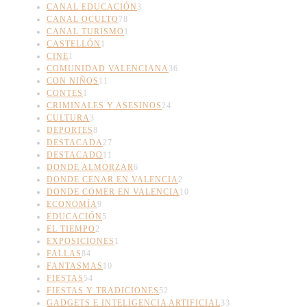
CANAL EDUCACIÓN
3
CANAL OCULTO
78
CANAL TURISMO
1
CASTELLÓN
1
CINE
1
COMUNIDAD VALENCIANA
36
CON NIÑOS
11
CONTES
1
CRIMINALES Y ASESINOS
24
CULTURA
3
DEPORTES
8
DESTACADA
27
DESTACADO
11
DONDE ALMORZAR
6
DONDE CENAR EN VALENCIA
2
DONDE COMER EN VALENCIA
10
ECONOMÍA
9
EDUCACIÓN
5
EL TIEMPO
2
EXPOSICIONES
1
FALLAS
84
FANTASMAS
10
FIESTAS
54
FIESTAS Y TRADICIONES
52
GADGETS E INTELIGENCIA ARTIFICIAL
33