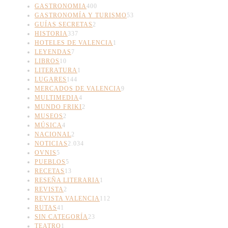
GASTRONOMIA
400
GASTRONOMÍA Y TURISMO
53
GUÍAS SECRETAS
2
HISTORIA
337
HOTELES DE VALENCIA
1
LEYENDAS
7
LIBROS
10
LITERATURA
1
LUGARES
144
MERCADOS DE VALENCIA
9
MULTIMEDIA
4
MUNDO FRIKI
2
MUSEOS
2
MÚSICA
4
NACIONAL
2
NOTICIAS
2.034
OVNIS
5
PUEBLOS
5
RECETAS
13
RESEÑA LITERARIA
1
REVISTA
2
REVISTA VALENCIA
112
RUTAS
41
SIN CATEGORÍA
23
TEATRO
1