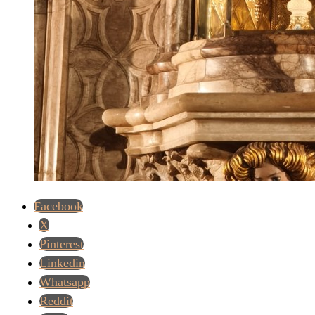
Facebook
X
Pinterest
Linkedin
Whatsapp
Reddit