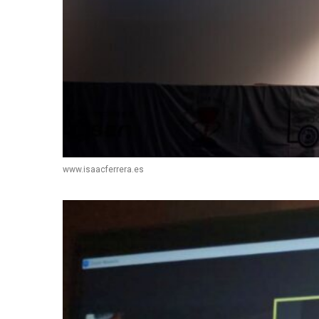
www.isaacferrera.es