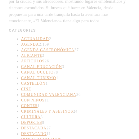
por la ciudad y sus alrededores, mostrando lugares emblemáticos y
rincones escondidos. Si buscas qué hacer en Valencia, desde
propuestas para una tarde tranquila hasta la aventura más
emocionante, «El Valenciano» tiene algo para todos.
CATEGORIES
ACTUALIDAD
2
AGENDA
2.159
AGENDA GASTRONÓMICA
37
ALICANTE
2
ARTÍCULOS
26
CANAL EDUCACIÓN
3
CANAL OCULTO
78
CANAL TURISMO
1
CASTELLÓN
1
CINE
1
COMUNIDAD VALENCIANA
36
CON NIÑOS
11
CONTES
1
CRIMINALES Y ASESINOS
24
CULTURA
3
DEPORTES
8
DESTACADA
27
DESTACADO
11