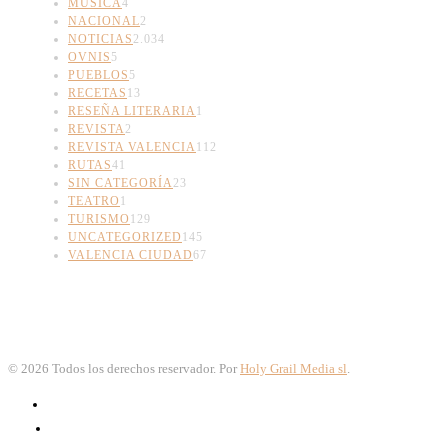
MÚSICA
4
NACIONAL
2
NOTICIAS
2.034
OVNIS
5
PUEBLOS
5
RECETAS
13
RESEÑA LITERARIA
1
REVISTA
2
REVISTA VALENCIA
112
RUTAS
41
SIN CATEGORÍA
23
TEATRO
1
TURISMO
129
UNCATEGORIZED
145
VALENCIA CIUDAD
67
©
2026
Todos los derechos reservador. Por
Holy Grail Media sl
.