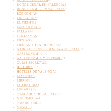
DONDE ALMORZAR
6
DONDE CENAR EN VALENCIA
2
DONDE COMER EN VALENCIA
10
ECONOMÍA
9
EDUCACIÓN
5
EL TIEMPO
2
EXPOSICIONES
1
FALLAS
84
FANTASMAS
10
FIESTAS
54
FIESTAS Y TRADICIONES
52
GADGETS E INTELIGENCIA ARTIFICIAL
33
GASTRONOMIA
400
GASTRONOMÍA Y TURISMO
53
GUÍAS SECRETAS
2
HISTORIA
337
HOTELES DE VALENCIA
1
LEYENDAS
7
LIBROS
10
LITERATURA
1
LUGARES
144
MERCADOS DE VALENCIA
9
MULTIMEDIA
4
MUNDO FRIKI
2
MUSEOS
2