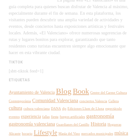
La página web «El Valenciano» es una
guía completa para quienes buscan disfrutar de Valencia al máximo,
especialmente durante el fin de semana. En esta plataforma, los
visitantes pueden descubrir una amplia variedad de actividades y
eventos, desde conciertos hasta exposiciones artísticas y festivales
locales. Además, «El Valenciano» ofrece numerosas sugerencias de
rutas y lugares bonitos para explorar, garantizando que tanto
residentes como turistas encuentren siempre algo emocionante que
hacer en esta vibrante ciudad.
TIKTOK
[sbtt-tiktok feed=1]
ETIQUETAS
Blog
Book
Ayuntamiento de Valencia
Centre del Carme Cultura
Comunidad Valenciana
Contemporània
conciertos Valencia
Cullera
cultura
cultura valenciana
DANA
djs
Ediciones Llum de Lluna
espectáculo
gastronomía
experiencia
eventos
fallas
fiesta
fuegos artificiales
gastronomía valenciana
Historia
Guardianes del Castillo
Hogueras
Lifestyle
música
Alicante
horario
Masía del Vino
mercados municipales