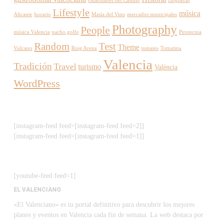
Guardianes del Castillo
Hogueras
Lifestyle
música
Alicante
horario
Masía del Vino
mercados municipales
Photography
People
música Valencia
nacho golfe
Pirotecnia
Random
Test
Theme
Vulcano
Roig Arena
tomates
Tomatina
Valencia
Tradición
Travel
turismo
València
WordPress
[instagram-feed feed=[instagram-feed feed=2]]
[instagram-feed feed=[instagram-feed feed=1]]
[youtube-feed feed=1]
EL VALENCIANO
«El Valenciano» es tu portal definitivo para descubrir los mejores
planes y eventos en Valencia cada fin de semana. La web destaca por