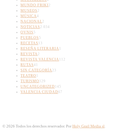
MUNDO FRIKI
2
MUSEOS
2
MÚSICA
4
NACIONAL
2
NOTICIAS
2.034
OVNIS
5
PUEBLOS
5
RECETAS
13
RESEÑA LITERARIA
1
REVISTA
2
REVISTA VALENCIA
112
RUTAS
41
SIN CATEGORÍA
23
TEATRO
1
TURISMO
129
UNCATEGORIZED
145
VALENCIA CIUDAD
67
©
2026
Todos los derechos reservador. Por
Holy Grail Media sl
.