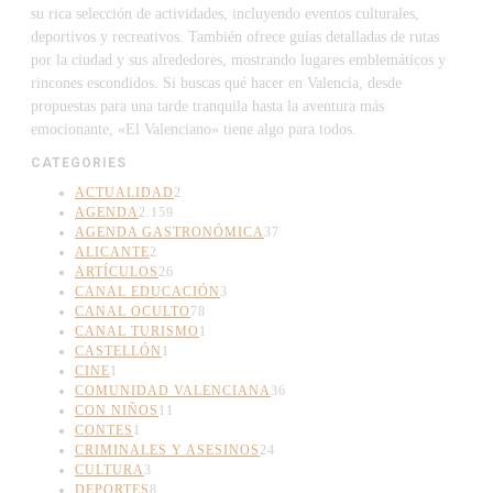
su rica selección de actividades, incluyendo eventos culturales,
deportivos y recreativos. También ofrece guías detalladas de rutas
por la ciudad y sus alrededores, mostrando lugares emblemáticos y
rincones escondidos. Si buscas qué hacer en Valencia, desde
propuestas para una tarde tranquila hasta la aventura más
emocionante, «El Valenciano» tiene algo para todos.
CATEGORIES
ACTUALIDAD
2
AGENDA
2.159
AGENDA GASTRONÓMICA
37
ALICANTE
2
ARTÍCULOS
26
CANAL EDUCACIÓN
3
CANAL OCULTO
78
CANAL TURISMO
1
CASTELLÓN
1
CINE
1
COMUNIDAD VALENCIANA
36
CON NIÑOS
11
CONTES
1
CRIMINALES Y ASESINOS
24
CULTURA
3
DEPORTES
8