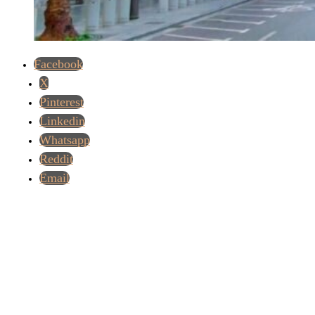
Facebook
X
Pinterest
Linkedin
Whatsapp
Reddit
Email