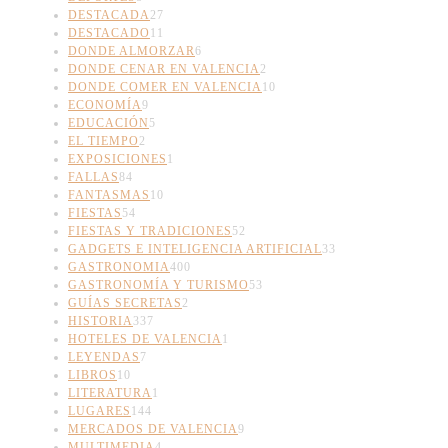
DESTACADA
27
DESTACADO
11
DONDE ALMORZAR
6
DONDE CENAR EN VALENCIA
2
DONDE COMER EN VALENCIA
10
ECONOMÍA
9
EDUCACIÓN
5
EL TIEMPO
2
EXPOSICIONES
1
FALLAS
84
FANTASMAS
10
FIESTAS
54
FIESTAS Y TRADICIONES
52
GADGETS E INTELIGENCIA ARTIFICIAL
33
GASTRONOMIA
400
GASTRONOMÍA Y TURISMO
53
GUÍAS SECRETAS
2
HISTORIA
337
HOTELES DE VALENCIA
1
LEYENDAS
7
LIBROS
10
LITERATURA
1
LUGARES
144
MERCADOS DE VALENCIA
9
MULTIMEDIA
4