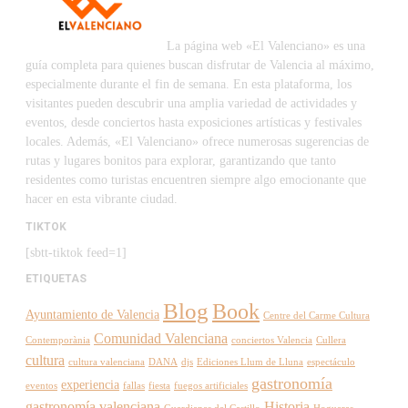
La página web «El Valenciano» es una
guía completa para quienes buscan disfrutar de Valencia al máximo,
especialmente durante el fin de semana. En esta plataforma, los
visitantes pueden descubrir una amplia variedad de actividades y
eventos, desde conciertos hasta exposiciones artísticas y festivales
locales. Además, «El Valenciano» ofrece numerosas sugerencias de
rutas y lugares bonitos para explorar, garantizando que tanto
residentes como turistas encuentren siempre algo emocionante que
hacer en esta vibrante ciudad.
TIKTOK
[sbtt-tiktok feed=1]
ETIQUETAS
Blog
Book
Ayuntamiento de Valencia
Centre del Carme Cultura
Comunidad Valenciana
Contemporània
conciertos Valencia
Cullera
cultura
cultura valenciana
DANA
djs
Ediciones Llum de Lluna
espectáculo
gastronomía
experiencia
eventos
fallas
fiesta
fuegos artificiales
gastronomía valenciana
Historia