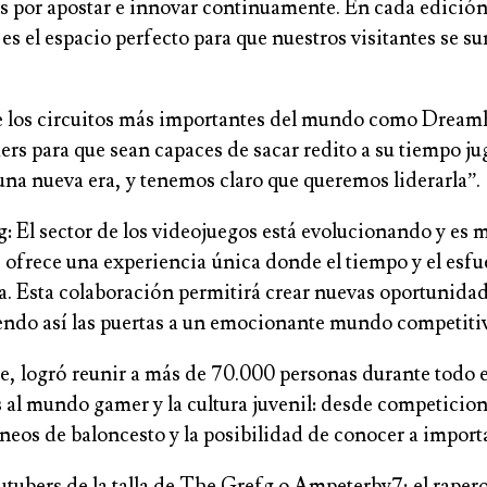
s por apostar e innovar continuamente. En cada edición
s el espacio perfecto para que nuestros visitantes se 
 los circuitos más importantes del mundo como Dreamhac
s para que sean capaces de sacar redito a su tiempo jug
una nueva era, y tenemos claro que queremos liderarla”.
: El sector de los videojuegos está evolucionando y es 
ofrece una experiencia única donde el tiempo y el esfu
ria. Esta colaboración permitirá crear nuevas oportunida
riendo así las puertas a un emocionante mundo competiti
 logró reunir a más de 70.000 personas durante todo el
as al mundo gamer y la cultura juvenil: desde competici
rneos de baloncesto y la posibilidad de conocer a import
utubers de la talla de The Grefg o Ampeterby7; el rape