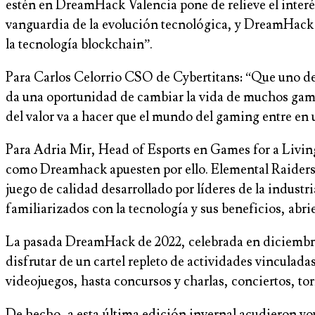
estén en DreamHack Valencia pone de relieve el interé
vanguardia de la evolución tecnológica, y DreamHack e
la tecnología blockchain”.
Para Carlos Celorrio CSO de Cybertitans: “Que uno de
da una oportunidad de cambiar la vida de muchos gamer
del valor va a hacer que el mundo del gaming entre en 
Para Adria Mir, Head of Esports en Games for a Living
como Dreamhack apuesten por ello. Elemental Raiders 
juego de calidad desarrollado por líderes de la indust
familiarizados con la tecnología y sus beneficios, ab
La pasada DreamHack de 2022, celebrada en diciembre,
disfrutar de un cartel repleto de actividades vinculad
videojuegos, hasta concursos y charlas, conciertos, to
De hecho, a esta última edición invernal acudieron yo