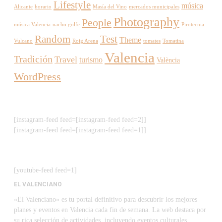
Lifestyle
música
Alicante
horario
Masía del Vino
mercados municipales
Photography
People
música Valencia
nacho golfe
Pirotecnia
Random
Test
Theme
Vulcano
Roig Arena
tomates
Tomatina
Valencia
Tradición
Travel
turismo
València
WordPress
[instagram-feed feed=[instagram-feed feed=2]]
[instagram-feed feed=[instagram-feed feed=1]]
[youtube-feed feed=1]
EL VALENCIANO
«El Valenciano» es tu portal definitivo para descubrir los mejores
planes y eventos en Valencia cada fin de semana. La web destaca por
su rica selección de actividades, incluyendo eventos culturales,