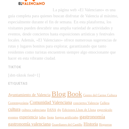
La página web «El Valenciano» es una
guía completa para quienes buscan disfrutar de Valencia al máximo,
especialmente durante el fin de semana. En esta plataforma, los
visitantes pueden descubrir una amplia variedad de actividades y
eventos, desde conciertos hasta exposiciones artísticas y festivales
locales. Además, «El Valenciano» ofrece numerosas sugerencias de
rutas y lugares bonitos para explorar, garantizando que tanto
residentes como turistas encuentren siempre algo emocionante que
hacer en esta vibrante ciudad.
TIKTOK
[sbtt-tiktok feed=1]
ETIQUETAS
Blog
Book
Ayuntamiento de Valencia
Centre del Carme Cultura
Comunidad Valenciana
Contemporània
conciertos Valencia
Cullera
cultura
cultura valenciana
DANA
djs
Ediciones Llum de Lluna
espectáculo
gastronomía
experiencia
eventos
fallas
fiesta
fuegos artificiales
gastronomía valenciana
Historia
Guardianes del Castillo
Hogueras