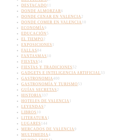
DESTACADO
11
DONDE ALMORZAR
6
DONDE CENAR EN VALENCIA
2
DONDE COMER EN VALENCIA
10
ECONOMÍA
9
EDUCACIÓN
5
EL TIEMPO
2
EXPOSICIONES
1
FALLAS
84
FANTASMAS
10
FIESTAS
54
FIESTAS Y TRADICIONES
52
GADGETS E INTELIGENCIA ARTIFICIAL
33
GASTRONOMIA
400
GASTRONOMÍA Y TURISMO
53
GUÍAS SECRETAS
2
HISTORIA
337
HOTELES DE VALENCIA
1
LEYENDAS
7
LIBROS
10
LITERATURA
1
LUGARES
144
MERCADOS DE VALENCIA
9
MULTIMEDIA
4