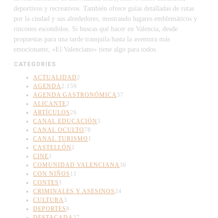
deportivos y recreativos. También ofrece guías detalladas de rutas
por la ciudad y sus alrededores, mostrando lugares emblemáticos y
rincones escondidos. Si buscas qué hacer en Valencia, desde
propuestas para una tarde tranquila hasta la aventura más
emocionante, «El Valenciano» tiene algo para todos.
CATEGORIES
ACTUALIDAD
2
AGENDA
2.159
AGENDA GASTRONÓMICA
37
ALICANTE
2
ARTÍCULOS
26
CANAL EDUCACIÓN
3
CANAL OCULTO
78
CANAL TURISMO
1
CASTELLÓN
1
CINE
1
COMUNIDAD VALENCIANA
36
CON NIÑOS
11
CONTES
1
CRIMINALES Y ASESINOS
24
CULTURA
3
DEPORTES
8
DESTACADA
27