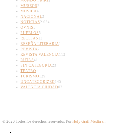
MUNDO FRIKI
2
MUSEOS
2
MÚSICA
4
NACIONAL
2
NOTICIAS
2.034
OVNIS
5
PUEBLOS
5
RECETAS
13
RESEÑA LITERARIA
1
REVISTA
2
REVISTA VALENCIA
112
RUTAS
41
SIN CATEGORÍA
23
TEATRO
1
TURISMO
129
UNCATEGORIZED
145
VALENCIA CIUDAD
67
©
2026
Todos los derechos reservador. Por
Holy Grail Media sl
.