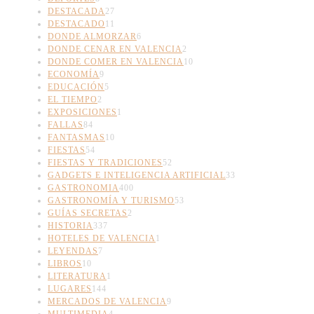
DESTACADA
27
DESTACADO
11
DONDE ALMORZAR
6
DONDE CENAR EN VALENCIA
2
DONDE COMER EN VALENCIA
10
ECONOMÍA
9
EDUCACIÓN
5
EL TIEMPO
2
EXPOSICIONES
1
FALLAS
84
FANTASMAS
10
FIESTAS
54
FIESTAS Y TRADICIONES
52
GADGETS E INTELIGENCIA ARTIFICIAL
33
GASTRONOMIA
400
GASTRONOMÍA Y TURISMO
53
GUÍAS SECRETAS
2
HISTORIA
337
HOTELES DE VALENCIA
1
LEYENDAS
7
LIBROS
10
LITERATURA
1
LUGARES
144
MERCADOS DE VALENCIA
9
MULTIMEDIA
4