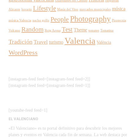
Guardianes del Castillo
Hogueras
Lifestyle
música
Alicante
horario
Masía del Vino
mercados municipales
Photography
People
música Valencia
nacho golfe
Pirotecnia
Random
Test
Theme
Vulcano
Roig Arena
tomates
Tomatina
Valencia
Tradición
Travel
turismo
València
WordPress
[instagram-feed feed=[instagram-feed feed=2]]
[instagram-feed feed=[instagram-feed feed=1]]
[youtube-feed feed=1]
EL VALENCIANO
«El Valenciano» es tu portal definitivo para descubrir los mejores
planes y eventos en Valencia cada fin de semana. La web destaca por