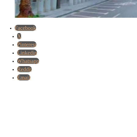
Facebook
X
Pinterest
Linkedin
Whatsapp
Reddit
Email