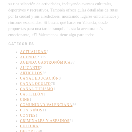
su rica selección de actividades, incluyendo eventos culturales,
deportivos y recreativos. También ofrece guías detalladas de rutas
por la ciudad y sus alrededores, mostrando lugares emblemáticos y
rincones escondidos. Si buscas qué hacer en Valencia, desde
propuestas para una tarde tranquila hasta la aventura más
emocionante, «El Valenciano» tiene algo para todos.
CATEGORIES
ACTUALIDAD
2
AGENDA
2.159
AGENDA GASTRONÓMICA
37
ALICANTE
2
ARTÍCULOS
26
CANAL EDUCACIÓN
3
CANAL OCULTO
78
CANAL TURISMO
1
CASTELLÓN
1
CINE
1
COMUNIDAD VALENCIANA
36
CON NIÑOS
11
CONTES
1
CRIMINALES Y ASESINOS
24
CULTURA
3
DEPORTES
8