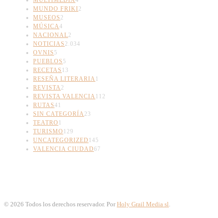
MUNDO FRIKI
2
MUSEOS
2
MÚSICA
4
NACIONAL
2
NOTICIAS
2.034
OVNIS
5
PUEBLOS
5
RECETAS
13
RESEÑA LITERARIA
1
REVISTA
2
REVISTA VALENCIA
112
RUTAS
41
SIN CATEGORÍA
23
TEATRO
1
TURISMO
129
UNCATEGORIZED
145
VALENCIA CIUDAD
67
©
2026
Todos los derechos reservador. Por
Holy Grail Media sl
.