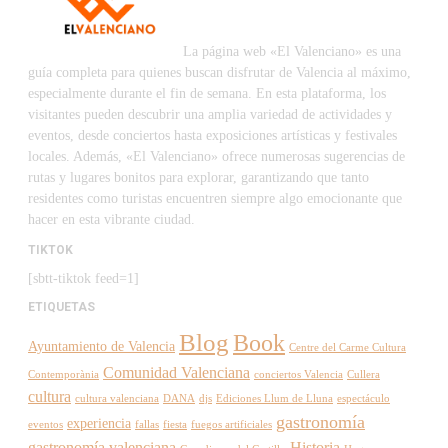
La página web «El Valenciano» es una
guía completa para quienes buscan disfrutar de Valencia al máximo,
especialmente durante el fin de semana. En esta plataforma, los
visitantes pueden descubrir una amplia variedad de actividades y
eventos, desde conciertos hasta exposiciones artísticas y festivales
locales. Además, «El Valenciano» ofrece numerosas sugerencias de
rutas y lugares bonitos para explorar, garantizando que tanto
residentes como turistas encuentren siempre algo emocionante que
hacer en esta vibrante ciudad.
TIKTOK
[sbtt-tiktok feed=1]
ETIQUETAS
Blog
Book
Ayuntamiento de Valencia
Centre del Carme Cultura
Comunidad Valenciana
Contemporània
conciertos Valencia
Cullera
cultura
cultura valenciana
DANA
djs
Ediciones Llum de Lluna
espectáculo
gastronomía
experiencia
eventos
fallas
fiesta
fuegos artificiales
gastronomía valenciana
Historia