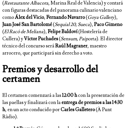
(
Restaurante Albacora
, Marina Real de Valencia) y contará
con figuras destacadas del panorama culinario valenciano
como
Álex del Vicio
,
Fernando Navarro
(
Goya Gallery
),
Juan José San Bartolomé
(
Sequial 20, Sueca
),
Paco Gimeno
(
El Racó de Meliana
),
Felipe Baldoví
(Hostelería de
Cullera) y
Víctor Puchades
(
Sensum, Paiporta
). El director
técnico del concurso será
Raúl Magraner
, maestro
arrocero, que participará sin derecho a voto.
Premios y desarrollo del
certamen
El certamen comenzará a las
12:00 h
con la presentación de
las paellas y finalizará con la
entrega de premios a las 14:30
h
, en un acto conducido por
Carles Galletero
(À Punt
Ràdio).