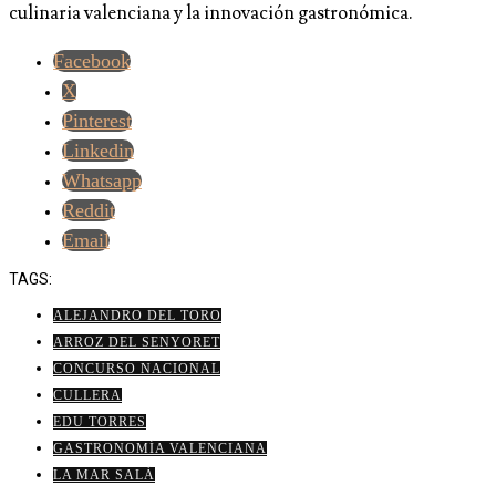
culinaria valenciana y la innovación gastronómica.
Facebook
X
Pinterest
Linkedin
Whatsapp
Reddit
Email
TAGS:
ALEJANDRO DEL TORO
ARROZ DEL SENYORET
CONCURSO NACIONAL
CULLERA
EDU TORRES
GASTRONOMÍA VALENCIANA
LA MAR SALÁ