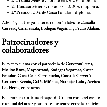
1.º Premio:
Género valorado en 1.500 € + diploma.
2.º Premio:
Género valorado en 1.000 € + diploma.
3.º Premio:
500 € de Caixa Popular + diploma.
Además, los tres ganadores recibirán lotes de
Cassalla
Cerveró, Carmencita, Bodegas Vegamar
y
Frutas Alabau
.
Patrocinadores y
colaboradores
El evento cuenta con el patrocinio de
Cervezas Turia,
Molino Roca, Moyseafood, Bodegas Vegamar, Caixa
Popular, Coca-Cola, Carmencita, Cassalla Cerveró,
Cotonera Events, Cafés Miñana, Naranjas Lola
y
Aceites
Las Heras
, entre otros.
El certamen reafirma el papel de Cullera como
referente
nacional del arroz
y punto de encuentro entre la tradición