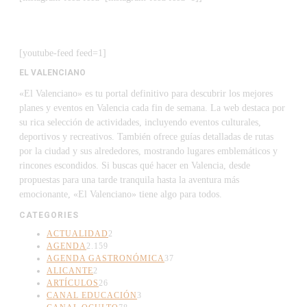
[youtube-feed feed=1]
EL VALENCIANO
«El Valenciano» es tu portal definitivo para descubrir los mejores
planes y eventos en Valencia cada fin de semana. La web destaca por
su rica selección de actividades, incluyendo eventos culturales,
deportivos y recreativos. También ofrece guías detalladas de rutas
por la ciudad y sus alrededores, mostrando lugares emblemáticos y
rincones escondidos. Si buscas qué hacer en Valencia, desde
propuestas para una tarde tranquila hasta la aventura más
emocionante, «El Valenciano» tiene algo para todos.
CATEGORIES
ACTUALIDAD
2
AGENDA
2.159
AGENDA GASTRONÓMICA
37
ALICANTE
2
ARTÍCULOS
26
CANAL EDUCACIÓN
3