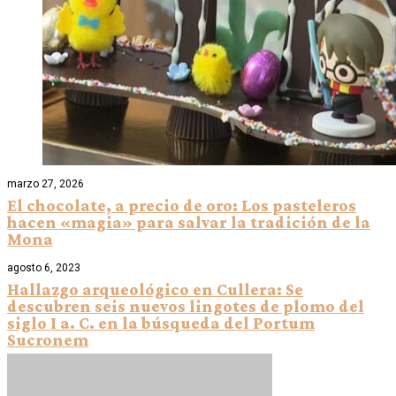
marzo 27, 2026
El chocolate, a precio de oro: Los pasteleros
hacen «magia» para salvar la tradición de la
Mona
agosto 6, 2023
Hallazgo arqueológico en Cullera: Se
descubren seis nuevos lingotes de plomo del
siglo I a. C. en la búsqueda del Portum
Sucronem