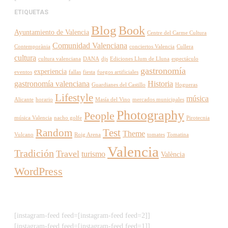
ETIQUETAS
Blog
Book
Ayuntamiento de Valencia
Centre del Carme Cultura
Comunidad Valenciana
Contemporània
conciertos Valencia
Cullera
cultura
cultura valenciana
DANA
djs
Ediciones Llum de Lluna
espectáculo
gastronomía
experiencia
eventos
fallas
fiesta
fuegos artificiales
gastronomía valenciana
Historia
Guardianes del Castillo
Hogueras
Lifestyle
música
Alicante
horario
Masía del Vino
mercados municipales
Photography
People
música Valencia
nacho golfe
Pirotecnia
Random
Test
Theme
Vulcano
Roig Arena
tomates
Tomatina
Valencia
Tradición
Travel
turismo
València
WordPress
[instagram-feed feed=[instagram-feed feed=2]]
[instagram-feed feed=[instagram-feed feed=1]]