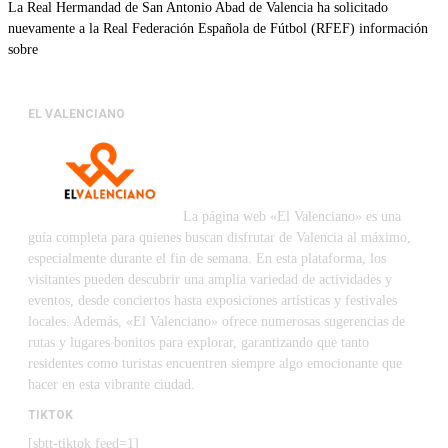
La Real Hermandad de San Antonio Abad de Valencia ha solicitado
nuevamente a la Real Federación Española de Fútbol (RFEF) información
sobre
EL VALENCIANO
La página web «El Valenciano» es una
guía completa para quienes buscan disfrutar de Valencia al máximo,
especialmente durante el fin de semana. En esta plataforma, los
visitantes pueden descubrir una amplia variedad de actividades y
eventos, desde conciertos hasta exposiciones artísticas y festivales
locales. Además, «El Valenciano» ofrece numerosas sugerencias de
rutas y lugares bonitos para explorar, garantizando que tanto
residentes como turistas encuentren siempre algo emocionante que
hacer en esta vibrante ciudad.
TIKTOK
[sbtt-tiktok feed=1]