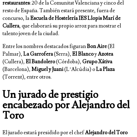
restaurantes
: 20 de la Comunitat Valenciana y cinco del
resto de España. También estará presente, fuera de
concurso, la
Escuela de Hostelería IES Llopis Marí de
Cullera
, que elaborará su propio arroz para mostrar el
talento joven de la ciudad.
Entre los nombres destacados figuran
Bon Aire
(El
Palmar),
La Garrofera
(Serra),
El Blanco
y
Azotea
(Cullera),
El Bandolero
(Córdoba),
Grupo Xátiva
(Barcelona),
Miguel y Juani
(L’Alcúdia) o
La Plaza
(Torrent), entre otros.
Un jurado de prestigio
encabezado por Alejandro del
Toro
El jurado estará presidido por el chef
Alejandro del Toro