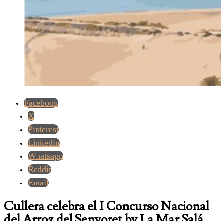
Facebook
X
Pinterest
Linkedin
Whatsapp
Reddit
Email
Cullera celebra el I Concurso Nacional
del Arroz del Senyoret by La Mar Salá