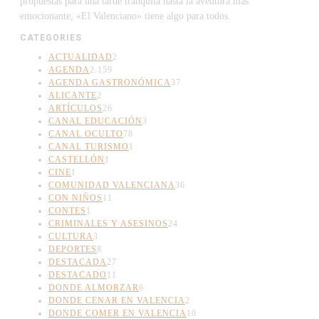
propuestas para una tarde tranquila hasta la aventura más
emocionante, «El Valenciano» tiene algo para todos.
CATEGORIES
ACTUALIDAD
2
AGENDA
2.159
AGENDA GASTRONÓMICA
37
ALICANTE
2
ARTÍCULOS
26
CANAL EDUCACIÓN
3
CANAL OCULTO
78
CANAL TURISMO
1
CASTELLÓN
1
CINE
1
COMUNIDAD VALENCIANA
36
CON NIÑOS
11
CONTES
1
CRIMINALES Y ASESINOS
24
CULTURA
3
DEPORTES
8
DESTACADA
27
DESTACADO
11
DONDE ALMORZAR
6
DONDE CENAR EN VALENCIA
2
DONDE COMER EN VALENCIA
10