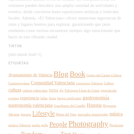
visitantes pueden descubrir una amplia variedad de actividades y
eventos, desde conciertos hasta exposiciones artísticas y festivales
locales. Además, «El Valenciano» ofrece numerosas sugerencias de
rutas y lugares bonitos para explorar, garantizando que tanto
residentes como turistas encuentren siempre algo emocionante que
hacer en esta vibrante ciudad.
TIKTOK
[sbtt-tiktok feed=1]
ETIQUETAS
Blog
Book
Ayuntamiento de Valencia
Centre del Carme Cultura
Comunidad Valenciana
Contemporània
conciertos Valencia
Cullera
cultura
cultura valenciana
DANA
djs
Ediciones Llum de Lluna
espectáculo
gastronomía
experiencia
eventos
fallas
fiesta
fuegos artificiales
gastronomía valenciana
Historia
Guardianes del Castillo
Hogueras
Lifestyle
música
Alicante
horario
Masía del Vino
mercados municipales
Photography
People
música Valencia
nacho golfe
Pirotecnia