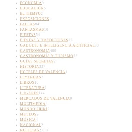
ECONOMÍA
9
EDUCACIÓN
5
EL TIEMPO
2
EXPOSICIONES
1
FALLAS
84
FANTASMAS
10
FIESTAS
54
FIESTAS Y TRADICIONES
52
GADGETS E INTELIGENCIA ARTIFICIAL
33
GASTRONOMIA
400
GASTRONOMÍA Y TURISMO
53
GUÍAS SECRETAS
2
HISTORIA
337
HOTELES DE VALENCIA
1
LEYENDAS
7
LIBROS
10
LITERATURA
1
LUGARES
144
MERCADOS DE VALENCIA
9
MULTIMEDIA
4
MUNDO FRIKI
2
MUSEOS
2
MÚSICA
4
NACIONAL
2
NOTICIAS
2.034