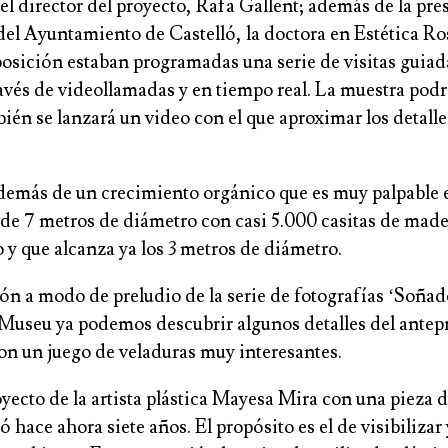
el director del proyecto, Rafa Gallent; además de la pr
 Ayuntamiento de Castelló, la doctora en Estética Rosal
xposición estaban programadas una serie de visitas guiad
ravés de videollamadas y en tiempo real. La muestra podrá
ambién se lanzará un video con el que aproximar los detal
 además de un crecimiento orgánico que es muy palpable
 de 7 metros de diámetro con casi 5.000 casitas de mader
y que alcanza ya los 3 metros de diámetro.
ón a modo de preludio de la serie de fotografías ‘Soñad
 Museu ya podemos descubrir algunos detalles del antepr
con un juego de veladuras muy interesantes.
ecto de la artista plástica Mayesa Mira con una pieza de
hace ahora siete años. El propósito es el de visibilizar y