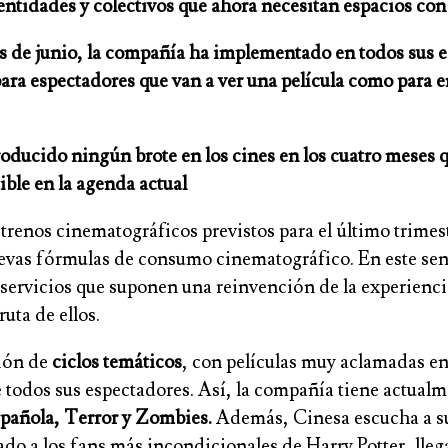
entidades y colectivos que ahora necesitan espacios con
s de junio, la compañía ha implementado en todos sus e
ra espectadores que van a ver una película como para em
ducido ningún brote en los cines en los cuatro meses que 
ible en la agenda actual
trenos cinematográficos previstos para el último trimest
uevas fórmulas de consumo cinematográfico. En este sen
ervicios que suponen una reinvención de la experiencia e
uta de ellos.
ción de
ciclos temáticos
, con películas muy aclamadas en
e todos sus espectadores. Así, la compañía tiene actual
spañola, Terror y Zombies.
Además, Cinesa escucha a su
do a los fans más incondicionales de Harry Potter, lleg