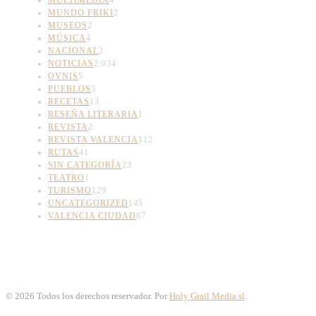
MUNDO FRIKI
2
MUSEOS
2
MÚSICA
4
NACIONAL
2
NOTICIAS
2.034
OVNIS
5
PUEBLOS
5
RECETAS
13
RESEÑA LITERARIA
1
REVISTA
2
REVISTA VALENCIA
112
RUTAS
41
SIN CATEGORÍA
23
TEATRO
1
TURISMO
129
UNCATEGORIZED
145
VALENCIA CIUDAD
67
©
2026
Todos los derechos reservador. Por
Holy Grail Media sl
.