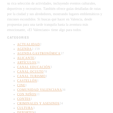
su rica selección de actividades, incluyendo eventos culturales,
deportivos y recreativos. También ofrece guías detalladas de rutas
por la ciudad y sus alrededores, mostrando lugares emblemáticos y
rincones escondidos. Si buscas qué hacer en Valencia, desde
propuestas para una tarde tranquila hasta la aventura más
emocionante, «El Valenciano» tiene algo para todos.
CATEGORIES
ACTUALIDAD
2
AGENDA
2.159
AGENDA GASTRONÓMICA
37
ALICANTE
2
ARTÍCULOS
26
CANAL EDUCACIÓN
3
CANAL OCULTO
78
CANAL TURISMO
1
CASTELLÓN
1
CINE
1
COMUNIDAD VALENCIANA
36
CON NIÑOS
11
CONTES
1
CRIMINALES Y ASESINOS
24
CULTURA
3
DEPORTES
8