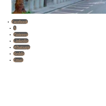
Facebook
X
Pinterest
Linkedin
Whatsapp
Reddit
Email