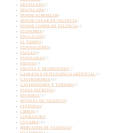
DESTACADA
27
DESTACADO
11
DONDE ALMORZAR
6
DONDE CENAR EN VALENCIA
2
DONDE COMER EN VALENCIA
10
ECONOMÍA
9
EDUCACIÓN
5
EL TIEMPO
2
EXPOSICIONES
1
FALLAS
84
FANTASMAS
10
FIESTAS
54
FIESTAS Y TRADICIONES
52
GADGETS E INTELIGENCIA ARTIFICIAL
33
GASTRONOMIA
400
GASTRONOMÍA Y TURISMO
53
GUÍAS SECRETAS
2
HISTORIA
337
HOTELES DE VALENCIA
1
LEYENDAS
7
LIBROS
10
LITERATURA
1
LUGARES
144
MERCADOS DE VALENCIA
9
MULTIMEDIA
4