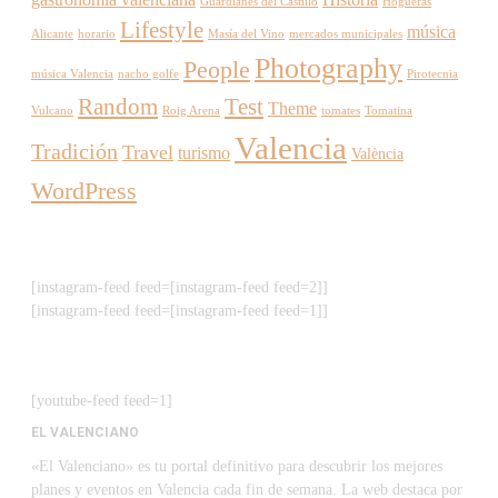
Guardianes del Castillo
Hogueras
Lifestyle
música
Alicante
horario
Masía del Vino
mercados municipales
Photography
People
música Valencia
nacho golfe
Pirotecnia
Random
Test
Theme
Vulcano
Roig Arena
tomates
Tomatina
Valencia
Tradición
Travel
turismo
València
WordPress
[instagram-feed feed=[instagram-feed feed=2]]
[instagram-feed feed=[instagram-feed feed=1]]
[youtube-feed feed=1]
EL VALENCIANO
«El Valenciano» es tu portal definitivo para descubrir los mejores
planes y eventos en Valencia cada fin de semana. La web destaca por