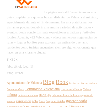
La página web «El Valenciano» es una
guía completa para quienes buscan disfrutar de Valencia al máximo,
especialmente durante el fin de semana. En esta plataforma, los
visitantes pueden descubrir una amplia variedad de actividades y
eventos, desde conciertos hasta exposiciones artísticas y festivales
locales. Además, «El Valenciano» ofrece numerosas sugerencias de
rutas y lugares bonitos para explorar, garantizando que tanto
residentes como turistas encuentren siempre algo emocionante que
hacer en esta vibrante ciudad.
TIKTOK
[sbtt-tiktok feed=1]
ETIQUETAS
Blog
Book
Ayuntamiento de Valencia
Centre del Carme Cultura
Comunidad Valenciana
Contemporània
conciertos Valencia
Cullera
cultura
cultura valenciana
DANA
djs
Ediciones Llum de Lluna
espectáculo
gastronomía
experiencia
eventos
fallas
fiesta
fuegos artificiales
gastronomía valenciana
Historia