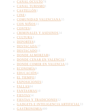
CANAL OCULTO
78
CANAL TURISMO
1
CASTELLÓN
1
CINE
1
COMUNIDAD VALENCIANA
35
CON NIÑOS
11
CONTES
1
CRIMINALES Y ASESINOS
24
CULTURA
3
DEPORTES
8
DESTACADA
27
DESTACADO
11
DONDE ALMORZAR
6
DONDE CENAR EN VALENCIA
2
DONDE COMER EN VALENCIA
10
ECONOMÍA
9
EDUCACIÓN
4
EL TIEMPO
2
EXPOSICIONES
1
FALLAS
84
FANTASMAS
10
FIESTAS
54
FIESTAS Y TRADICIONES
52
GADGETS E INTELIGENCIA ARTIFICIAL
33
GASTRONOMIA
400