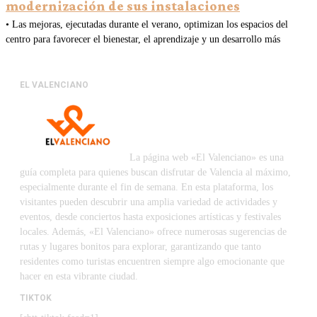
modernización de sus instalaciones
• Las mejoras, ejecutadas durante el verano, optimizan los espacios del
centro para favorecer el bienestar, el aprendizaje y un desarrollo más
EL VALENCIANO
La página web «El Valenciano» es una
guía completa para quienes buscan disfrutar de Valencia al máximo,
especialmente durante el fin de semana. En esta plataforma, los
visitantes pueden descubrir una amplia variedad de actividades y
eventos, desde conciertos hasta exposiciones artísticas y festivales
locales. Además, «El Valenciano» ofrece numerosas sugerencias de
rutas y lugares bonitos para explorar, garantizando que tanto
residentes como turistas encuentren siempre algo emocionante que
hacer en esta vibrante ciudad.
TIKTOK