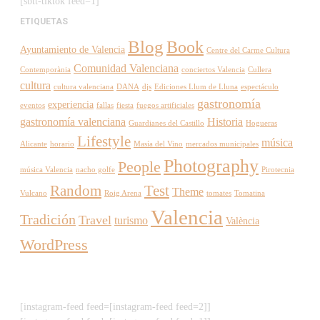
[sbtt-tiktok feed=1]
ETIQUETAS
Blog
Book
Ayuntamiento de Valencia
Centre del Carme Cultura
Comunidad Valenciana
Contemporània
conciertos Valencia
Cullera
cultura
cultura valenciana
DANA
djs
Ediciones Llum de Lluna
espectáculo
gastronomía
experiencia
eventos
fallas
fiesta
fuegos artificiales
gastronomía valenciana
Historia
Guardianes del Castillo
Hogueras
Lifestyle
música
Alicante
horario
Masía del Vino
mercados municipales
Photography
People
música Valencia
nacho golfe
Pirotecnia
Random
Test
Theme
Vulcano
Roig Arena
tomates
Tomatina
Valencia
Tradición
Travel
turismo
València
WordPress
[instagram-feed feed=[instagram-feed feed=2]]