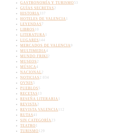
GASTRONOMÍA Y TURISMO
53
GUÍAS SECRETAS
2
HISTORIA
337
HOTELES DE VALENCIA
1
LEYENDAS
7
LIBROS
10
LITERATURA
1
LUGARES
144
MERCADOS DE VALENCIA
9
MULTIMEDIA
4
MUNDO FRIKI
2
MUSEOS
2
MÚSICA
4
NACIONAL
2
NOTICIAS
2.034
OVNIS
5
PUEBLOS
5
RECETAS
13
RESEÑA LITERARIA
1
REVISTA
2
REVISTA VALENCIA
112
RUTAS
41
SIN CATEGORÍA
23
TEATRO
1
TURISMO
129