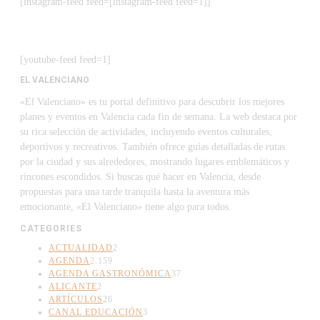
[instagram-feed feed=[instagram-feed feed=1]]
[youtube-feed feed=1]
EL VALENCIANO
«El Valenciano» es tu portal definitivo para descubrir los mejores
planes y eventos en Valencia cada fin de semana. La web destaca por
su rica selección de actividades, incluyendo eventos culturales,
deportivos y recreativos. También ofrece guías detalladas de rutas
por la ciudad y sus alrededores, mostrando lugares emblemáticos y
rincones escondidos. Si buscas qué hacer en Valencia, desde
propuestas para una tarde tranquila hasta la aventura más
emocionante, «El Valenciano» tiene algo para todos.
CATEGORIES
ACTUALIDAD
2
AGENDA
2.159
AGENDA GASTRONÓMICA
37
ALICANTE
2
ARTÍCULOS
26
CANAL EDUCACIÓN
3