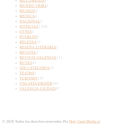
MULTIMEDIA
4
MUNDO FRIKI
2
MUSEOS
2
MÚSICA
4
NACIONAL
2
NOTICIAS
2.034
OVNIS
5
PUEBLOS
5
RECETAS
13
RESEÑA LITERARIA
1
REVISTA
2
REVISTA VALENCIA
112
RUTAS
41
SIN CATEGORÍA
23
TEATRO
1
TURISMO
129
UNCATEGORIZED
145
VALENCIA CIUDAD
67
©
2026
Todos los derechos reservador. Por
Holy Grail Media sl
.