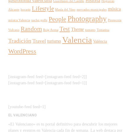
gastronomía valenciana
Historia
Guardianes del Castillo
Hogueras
Lifestyle
música
Alicante
horario
Masía del Vino
mercados municipales
Photography
People
música Valencia
nacho golfe
Pirotecnia
Random
Test
Theme
Vulcano
Roig Arena
tomates
Tomatina
Valencia
Tradición
Travel
turismo
València
WordPress
[instagram-feed feed=[instagram-feed feed=2]]
[instagram-feed feed=[instagram-feed feed=1]]
[youtube-feed feed=1]
EL VALENCIANO
«El Valenciano» es tu portal definitivo para descubrir los mejores
planes y eventos en Valencia cada fin de semana. La web destaca por