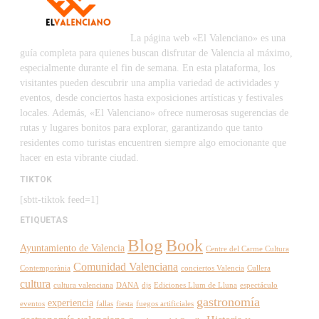
La página web «El Valenciano» es una
guía completa para quienes buscan disfrutar de Valencia al máximo,
especialmente durante el fin de semana. En esta plataforma, los
visitantes pueden descubrir una amplia variedad de actividades y
eventos, desde conciertos hasta exposiciones artísticas y festivales
locales. Además, «El Valenciano» ofrece numerosas sugerencias de
rutas y lugares bonitos para explorar, garantizando que tanto
residentes como turistas encuentren siempre algo emocionante que
hacer en esta vibrante ciudad.
TIKTOK
[sbtt-tiktok feed=1]
ETIQUETAS
Blog
Book
Ayuntamiento de Valencia
Centre del Carme Cultura
Comunidad Valenciana
Contemporània
conciertos Valencia
Cullera
cultura
cultura valenciana
DANA
djs
Ediciones Llum de Lluna
espectáculo
gastronomía
experiencia
eventos
fallas
fiesta
fuegos artificiales