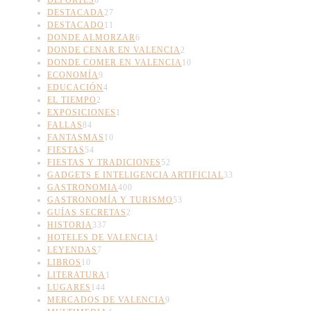
DESTACADA
27
DESTACADO
11
DONDE ALMORZAR
6
DONDE CENAR EN VALENCIA
2
DONDE COMER EN VALENCIA
10
ECONOMÍA
9
EDUCACIÓN
4
EL TIEMPO
2
EXPOSICIONES
1
FALLAS
84
FANTASMAS
10
FIESTAS
54
FIESTAS Y TRADICIONES
52
GADGETS E INTELIGENCIA ARTIFICIAL
33
GASTRONOMIA
400
GASTRONOMÍA Y TURISMO
53
GUÍAS SECRETAS
2
HISTORIA
337
HOTELES DE VALENCIA
1
LEYENDAS
7
LIBROS
10
LITERATURA
1
LUGARES
144
MERCADOS DE VALENCIA
9