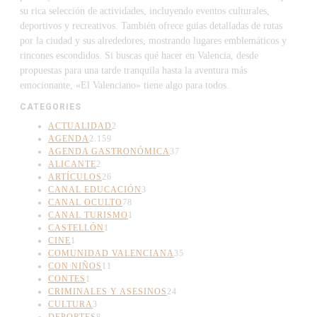
su rica selección de actividades, incluyendo eventos culturales,
deportivos y recreativos. También ofrece guías detalladas de rutas
por la ciudad y sus alrededores, mostrando lugares emblemáticos y
rincones escondidos. Si buscas qué hacer en Valencia, desde
propuestas para una tarde tranquila hasta la aventura más
emocionante, «El Valenciano» tiene algo para todos.
CATEGORIES
ACTUALIDAD
2
AGENDA
2.159
AGENDA GASTRONÓMICA
37
ALICANTE
2
ARTÍCULOS
26
CANAL EDUCACIÓN
3
CANAL OCULTO
78
CANAL TURISMO
1
CASTELLÓN
1
CINE
1
COMUNIDAD VALENCIANA
35
CON NIÑOS
11
CONTES
1
CRIMINALES Y ASESINOS
24
CULTURA
3
DEPORTES
8