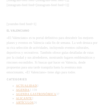
[instagram-feed feed=[instagram-feed feed=2]]
[instagram-feed feed=[instagram-feed feed=1]]
[youtube-feed feed=1]
EL VALENCIANO
«El Valenciano» es tu portal definitivo para descubrir los mejores
planes y eventos en Valencia cada fin de semana. La web destaca por
su rica selección de actividades, incluyendo eventos culturales,
deportivos y recreativos. También ofrece guías detalladas de rutas
por la ciudad y sus alrededores, mostrando lugares emblemáticos y
rincones escondidos. Si buscas qué hacer en Valencia, desde
propuestas para una tarde tranquila hasta la aventura más
emocionante, «El Valenciano» tiene algo para todos.
CATEGORIES
ACTUALIDAD
2
AGENDA
2.159
AGENDA GASTRONÓMICA
37
ALICANTE
2
ARTÍCULOS
26