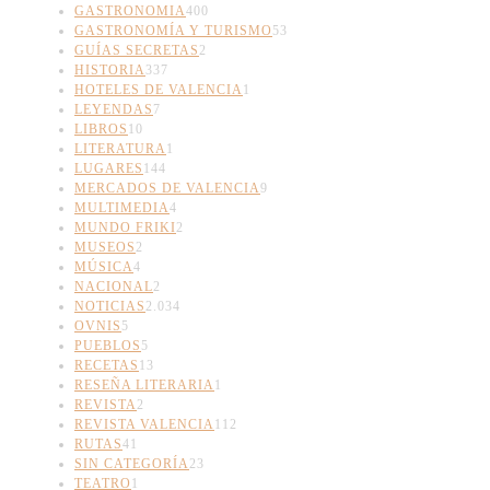
GASTRONOMIA
400
GASTRONOMÍA Y TURISMO
53
GUÍAS SECRETAS
2
HISTORIA
337
HOTELES DE VALENCIA
1
LEYENDAS
7
LIBROS
10
LITERATURA
1
LUGARES
144
MERCADOS DE VALENCIA
9
MULTIMEDIA
4
MUNDO FRIKI
2
MUSEOS
2
MÚSICA
4
NACIONAL
2
NOTICIAS
2.034
OVNIS
5
PUEBLOS
5
RECETAS
13
RESEÑA LITERARIA
1
REVISTA
2
REVISTA VALENCIA
112
RUTAS
41
SIN CATEGORÍA
23
TEATRO
1