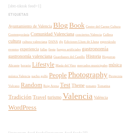
[sbtt-tiktok feed=1]
ETIQUETAS
Blog
Book
Ayuntamiento de Valencia
Centre del Carme Cultura
Comunidad Valenciana
Contemporània
conciertos Valencia
Cullera
cultura
cultura valenciana
DANA
djs
Ediciones Llum de Lluna
espectáculo
gastronomía
experiencia
eventos
fallas
fiesta
fuegos artificiales
gastronomía valenciana
Historia
Guardianes del Castillo
Hogueras
Lifestyle
música
Alicante
horario
Masía del Vino
mercados municipales
Photography
People
música Valencia
nacho golfe
Pirotecnia
Random
Test
Theme
Vulcano
Roig Arena
tomates
Tomatina
Valencia
Tradición
Travel
turismo
València
WordPress