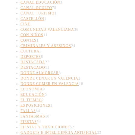
CANAL EDUCACIÓN
3
CANAL OCULTO
78
CANAL TURISMO
1
CASTELLÓN
1
CINE
1
COMUNIDAD VALENCIANA
36
CON NIÑOS
11
CONTES
1
CRIMINALES Y ASESINOS
24
CULTURA
3
DEPORTES
8
DESTACADA
27
DESTACADO
11
DONDE ALMORZAR
6
DONDE CENAR EN VALENCIA
2
DONDE COMER EN VALENCIA
10
ECONOMÍA
9
EDUCACIÓN
5
EL TIEMPO
2
EXPOSICIONES
1
FALLAS
84
FANTASMAS
10
FIESTAS
54
FIESTAS Y TRADICIONES
52
GADGETS E INTELIGENCIA ARTIFICIAL
33