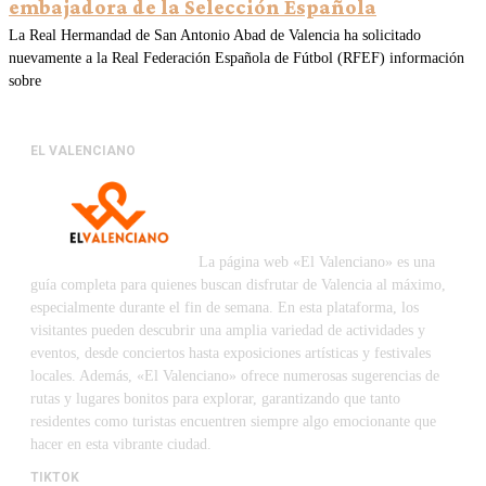
embajadora de la Selección Española
La Real Hermandad de San Antonio Abad de Valencia ha solicitado
nuevamente a la Real Federación Española de Fútbol (RFEF) información
sobre
EL VALENCIANO
La página web «El Valenciano» es una
guía completa para quienes buscan disfrutar de Valencia al máximo,
especialmente durante el fin de semana. En esta plataforma, los
visitantes pueden descubrir una amplia variedad de actividades y
eventos, desde conciertos hasta exposiciones artísticas y festivales
locales. Además, «El Valenciano» ofrece numerosas sugerencias de
rutas y lugares bonitos para explorar, garantizando que tanto
residentes como turistas encuentren siempre algo emocionante que
hacer en esta vibrante ciudad.
TIKTOK