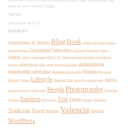
residentes como turistas encuentren siempre algo emocionante que
hacer en esta vibrante ciudad.
TIKTOK
[sbtt-tiktok feed=1]
ETIQUETAS
Blog
Book
Ayuntamiento de Valencia
Centre del Carme Cultura
Comunidad Valenciana
Contemporània
conciertos Valencia
Cullera
cultura
cultura valenciana
DANA
djs
Ediciones Llum de Lluna
espectáculo
gastronomía
experiencia
eventos
fallas
fiesta
fuegos artificiales
gastronomía valenciana
Historia
Guardianes del Castillo
Hogueras
Lifestyle
música
Alicante
horario
Masía del Vino
mercados municipales
Photography
People
música Valencia
nacho golfe
Pirotecnia
Random
Test
Theme
Vulcano
Roig Arena
tomates
Tomatina
Valencia
Tradición
Travel
turismo
València
WordPress