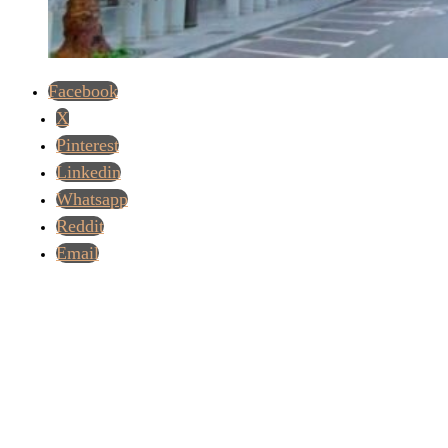
Facebook
X
Pinterest
Linkedin
Whatsapp
Reddit
Email