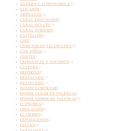
AGENDA GASTRONÓMICA
37
ALICANTE
2
ARTÍCULOS
26
CANAL EDUCACIÓN
3
CANAL OCULTO
78
CANAL TURISMO
1
CASTELLÓN
1
CINE
1
COMUNIDAD VALENCIANA
35
CON NIÑOS
11
CONTES
1
CRIMINALES Y ASESINOS
24
CULTURA
3
DEPORTES
8
DESTACADA
27
DESTACADO
11
DONDE ALMORZAR
6
DONDE CENAR EN VALENCIA
2
DONDE COMER EN VALENCIA
10
ECONOMÍA
9
EDUCACIÓN
4
EL TIEMPO
2
EXPOSICIONES
1
FALLAS
84
FANTASMAS
10