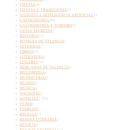
FIESTAS
54
FIESTAS Y TRADICIONES
52
GADGETS E INTELIGENCIA ARTIFICIAL
33
GASTRONOMIA
400
GASTRONOMÍA Y TURISMO
53
GUÍAS SECRETAS
2
HISTORIA
337
HOTELES DE VALENCIA
1
LEYENDAS
7
LIBROS
10
LITERATURA
1
LUGARES
144
MERCADOS DE VALENCIA
9
MULTIMEDIA
4
MUNDO FRIKI
2
MUSEOS
2
MÚSICA
4
NACIONAL
2
NOTICIAS
2.034
OVNIS
5
PUEBLOS
5
RECETAS
13
RESEÑA LITERARIA
1
REVISTA
2
REVISTA VALENCIA
112