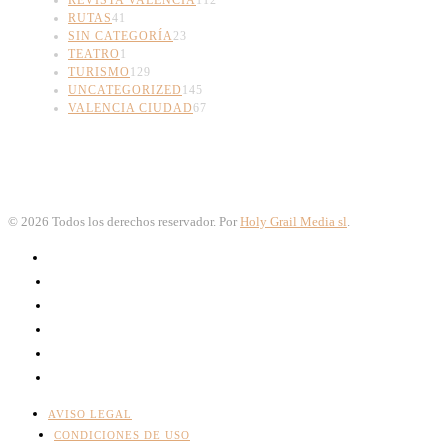
RUTAS
41
SIN CATEGORÍA
23
TEATRO
1
TURISMO
129
UNCATEGORIZED
145
VALENCIA CIUDAD
67
©
2026
Todos los derechos reservador. Por
Holy Grail Media sl
.
AVISO LEGAL
CONDICIONES DE USO