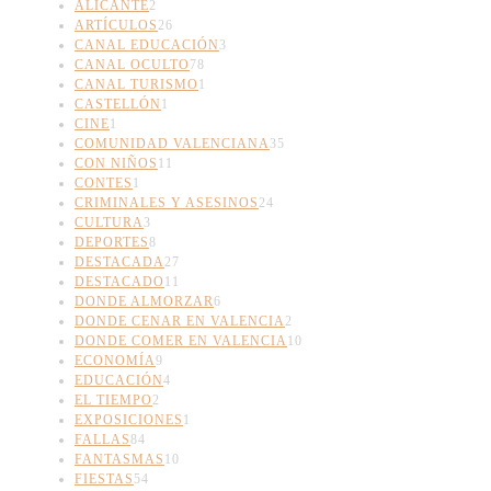
ALICANTE
2
ARTÍCULOS
26
CANAL EDUCACIÓN
3
CANAL OCULTO
78
CANAL TURISMO
1
CASTELLÓN
1
CINE
1
COMUNIDAD VALENCIANA
35
CON NIÑOS
11
CONTES
1
CRIMINALES Y ASESINOS
24
CULTURA
3
DEPORTES
8
DESTACADA
27
DESTACADO
11
DONDE ALMORZAR
6
DONDE CENAR EN VALENCIA
2
DONDE COMER EN VALENCIA
10
ECONOMÍA
9
EDUCACIÓN
4
EL TIEMPO
2
EXPOSICIONES
1
FALLAS
84
FANTASMAS
10
FIESTAS
54