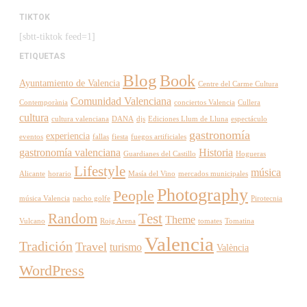
TIKTOK
[sbtt-tiktok feed=1]
ETIQUETAS
Blog
Book
Ayuntamiento de Valencia
Centre del Carme Cultura
Comunidad Valenciana
Contemporània
conciertos Valencia
Cullera
cultura
cultura valenciana
DANA
djs
Ediciones Llum de Lluna
espectáculo
gastronomía
experiencia
eventos
fallas
fiesta
fuegos artificiales
gastronomía valenciana
Historia
Guardianes del Castillo
Hogueras
Lifestyle
música
Alicante
horario
Masía del Vino
mercados municipales
Photography
People
música Valencia
nacho golfe
Pirotecnia
Random
Test
Theme
Vulcano
Roig Arena
tomates
Tomatina
Valencia
Tradición
Travel
turismo
València
WordPress