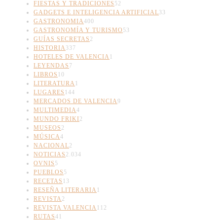
FIESTAS Y TRADICIONES
52
GADGETS E INTELIGENCIA ARTIFICIAL
33
GASTRONOMIA
400
GASTRONOMÍA Y TURISMO
53
GUÍAS SECRETAS
2
HISTORIA
337
HOTELES DE VALENCIA
1
LEYENDAS
7
LIBROS
10
LITERATURA
1
LUGARES
144
MERCADOS DE VALENCIA
9
MULTIMEDIA
4
MUNDO FRIKI
2
MUSEOS
2
MÚSICA
4
NACIONAL
2
NOTICIAS
2.034
OVNIS
5
PUEBLOS
5
RECETAS
13
RESEÑA LITERARIA
1
REVISTA
2
REVISTA VALENCIA
112
RUTAS
41