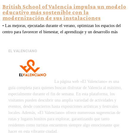
British School of Valencia impulsa un modelo
educativo más sostenible con la
modernización de sus instalaciones
• Las mejoras, ejecutadas durante el verano, optimizan los espacios del
centro para favorecer el bienestar, el aprendizaje y un desarrollo más
EL VALENCIANO
La página web «El Valenciano» es una
guía completa para quienes buscan disfrutar de Valencia al máximo,
especialmente durante el fin de semana. En esta plataforma, los
visitantes pueden descubrir una amplia variedad de actividades y
eventos, desde conciertos hasta exposiciones artísticas y festivales
locales. Además, «El Valenciano» ofrece numerosas sugerencias de
rutas y lugares bonitos para explorar, garantizando que tanto
residentes como turistas encuentren siempre algo emocionante que
hacer en esta vibrante ciudad.